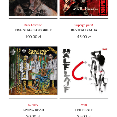
Dark Affliction
Supergrupa'81
FIVE STAGES OF GRIEF
REVITALIZACJA
100.00
zł
45.00
zł
Surgery
Vnm
LIVING DEAD
HALFLAJF
30.00
zł
25.00
zł