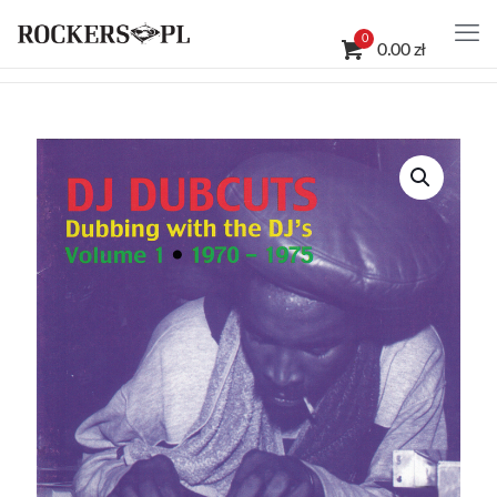
0
0.00 zł