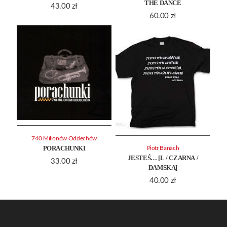
THE DANCE
43.00
zł
60.00
zł
740 Milionów Oddechów
PORACHUNKI
Piotr Banach
JESTEŚ… [L / CZARNA /
33.00
zł
DAMSKA]
40.00
zł