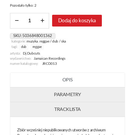
Pozostało tylko: 2
ilość
Dodaj do koszyka
Dj
Dubcuts
-
SKU:
5036848001362
Dubbing
kategorie:
muzyka
,
reggae / dub / ska
With
tagi:
dub
reggae
The
artysta:
Dj Dubcuts
Dj's
wydawnictwo:
Jamaican Recordings
Vol.1
numer katalogowy:
JRCD013
1970-
1975
OPIS
PARAMETRY
TRACKLISTA
Zbiór wcześniej niepublikowanych utworów z archiwum