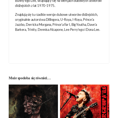
Bunny'ego Lee, skupiający się na wersjach dubowych utworów
didżejskich z lat 1970-1975.
Znajdują się tu rzadkie wersje dubowe utworów didżejskich,
oryginalnie autorstwa Dillingera, U-Roya, I-Roya, Prince'a
Jazzbo, Derricka Morgana, Prince'a Far I, Big Youtha, Dave'a
Barkera, Trinity, Dennisa Alcapone, Lee Perry'ego i Dona Lee.
Może spodoba się również…