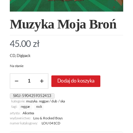
Muzyka Moja Broń
45.00
zł
CD, Digipack
Na stanie
ilość
Dodaj do koszyka
Muzyka
Moja
Broń
SKU:
5904259352413
kategorie:
muzyka
,
reggae / dub / ska
tagi:
reggae
rock
artysta:
Alicetea
wydawnictwo:
Lou & Rocked Boys
numer katalogowy:
LOU 041CD