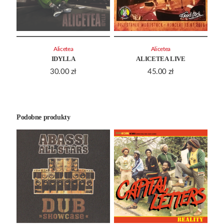
Alicetea
Alicetea
IDYLLA
ALICETEA LIVE
30.00
zł
45.00
zł
Podobne produkty