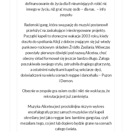
dofinansowanie do życia dla 8 nieumiejących robić nic
innego w życiu, niż grać muzę osób – dla nas. – info
zespołu
Radomski gang, która swą pasję do muzyki postanowił
przełożyć na zaskakujące i nieskrępowane projekty.
Początki kapeli to słoneczne wakacje 2003 roku, kiedy
doszło do spotkania Alicji z dobrze znającym się już wtedy
punkowo-rockowym składem Źródło Zasilania. Wówczas
powstały pierwsze dźwięki pod nazwą Alicetea, choć
obecny skład formował się jeszcze bardzo długo. Załoga
poszukiwała swojego stylu, zatrudniła drugiego gitarzystę,
a ostatnimi nabytkami kapeli są sekciarze dęci,
doświadczeni na wielu scenach reggae i dancehallu – Puzon
i Demon.
Obecnie w zespole gra osiem osób i nikt nie wyklucza, że
rekrutacja jest już zamknięta.
Muzyka Alicetea jest prostolinijna niczym wykres
encefalografu przez samych muzyków styl kapeli
określany jest jako reggae lans bambino gangstaa, czyli
mezalians tego, co jest lub dopiero będzie grane na scenach
całego świata.