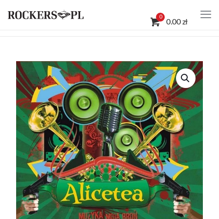
0
0.00 zł