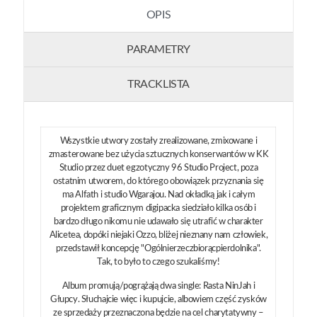
OPIS
PARAMETRY
TRACKLISTA
Wszystkie utwory zostały zrealizowane, zmixowane i
zmasterowane bez użycia sztucznych konserwantów w KK
Studio przez duet egzotyczny 96 Studio Project, poza
ostatnim utworem, do którego obowiązek przyznania się
ma Alfath i studio Wgarajou. Nad okładką jak i całym
projektem graficznym digipacka siedziało kilka osób i
bardzo długo nikomu nie udawało się utrafić w charakter
Alicetea, dopóki niejaki Ozzo, bliżej nieznany nam człowiek,
przedstawił koncepcję "Ogólnierzeczbiorącpierdolnika".
Tak, to było to czego szukaliśmy!
Album promują/pogrążają dwa single: Rasta NinJah i
Głupcy. Słuchajcie więc i kupujcie, albowiem część zysków
ze sprzedaży przeznaczona będzie na cel charytatywny –