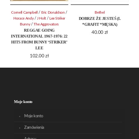
/
/
Cornell Campbell
Eric Donaldson
Bethel
DOBRZE ŻE JESTEŚ (L
/
/
Horace Andy
J Holt
Lee Striker
*GRAFIT *MĘSKA)
/
Bunny
The Aggrovators
REGGAE GOING
40.00
zł
INTERNATIONAL 1967-1976: 22
HITS FROM BUNNY ‘STRIKER’
LEE
102.00
zł
Moje konto
Moje konto
Zamówienia