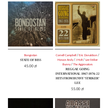
/
/
Bongostan
Cornell Campbell
Eric Donaldson
STATE OF BISS
/
/
Horace Andy
J Holt
Lee Striker
/
Bunny
The Aggrovators
45.00
zł
REGGAE GOING
INTERNATIONAL 1967-1976: 22
HITS FROM BUNNY ‘STRIKER’
LEE
55.00
zł