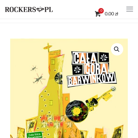
0
0.00 zł