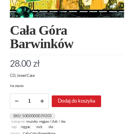
Cała Góra
Barwinków
28.00
zł
CD, Jewel Case
Na stanie
ilość
Dodaj do koszyka
Cała
Góra
Barwinków
SKU:
5000000039203
kategorie:
muzyka
,
reggae / dub / ska
tagi:
reggae
rock
ska
artysta:
Cała Góra Barwinków