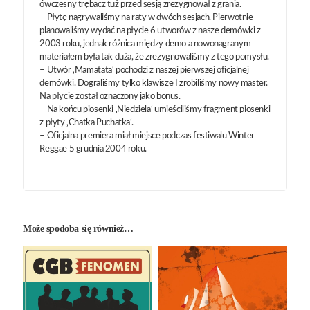
ówczesny trębacz tuż przed sesją zrezygnował z grania.
– Płytę nagrywaliśmy na raty w dwóch sesjach. Pierwotnie
planowaliśmy wydać na płycie 6 utworów z nasze demówki z
2003 roku, jednak różnica między demo a nowonagranym
materiałem była tak duża, że zrezygnowaliśmy z tego pomysłu.
– Utwór ‚Mamatata‘ pochodzi z naszej pierwszej oficjalnej
demówki. Dograliśmy tylko klawisze I zrobiliśmy nowy master.
Na płycie został oznaczony jako bonus.
– Na końcu piosenki ‚Niedziela‘ umieściliśmy fragment piosenki
z płyty ‚Chatka Puchatka‘.
– Oficjalna premiera miał miejsce podczas festiwalu Winter
Reggae 5 grudnia 2004 roku.
Może spodoba się również…