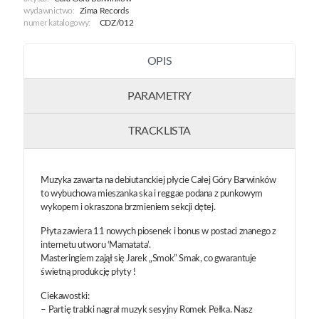
wydawnictwo:
Zima Records
numer katalogowy:
CDZ/012
OPIS
PARAMETRY
TRACKLISTA
Muzyka zawarta na debiutanckiej płycie Całej Góry Barwinków
to wybuchowa mieszanka ska i reggae podana z punkowym
wykopem i okraszona brzmieniem sekcji dętej.
Płyta zawiera 11 nowych piosenek i bonus w postaci znanego z
internetu utworu ‘Mamatata’.
Masteringiem zajął się Jarek „Smok” Smak, co gwarantuje
świetną produkcję płyty !
Ciekawostki:
– Partię trabki nagrał muzyk sesyjny Romek Pełka. Nasz