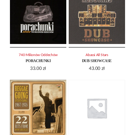
740 Milionów Oddechów
Abassi All Stars
PORACHUNKI
DUB SHOWCASE
33.00
zł
43.00
zł