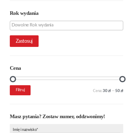
Rok wydania
Zastosuj
Cena
Cena
Cena
Filtruj
Cena:
30 zł
—
50 zł
min.
maks.
Masz pytania? Zostaw numer, oddzwonimy!
Imię i nazwisko*