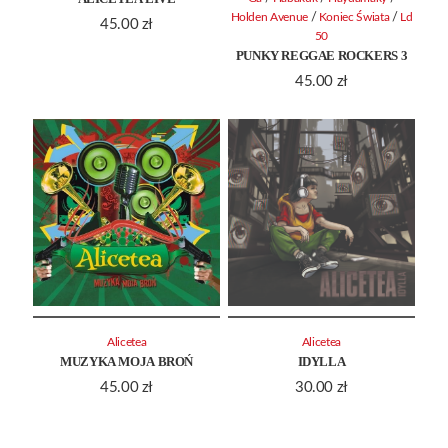
/
/
Holden Avenue
Koniec Świata
Ld
45.00
zł
50
PUNKY REGGAE ROCKERS 3
45.00
zł
Alicetea
Alicetea
MUZYKA MOJA BROŃ
IDYLLA
45.00
zł
30.00
zł