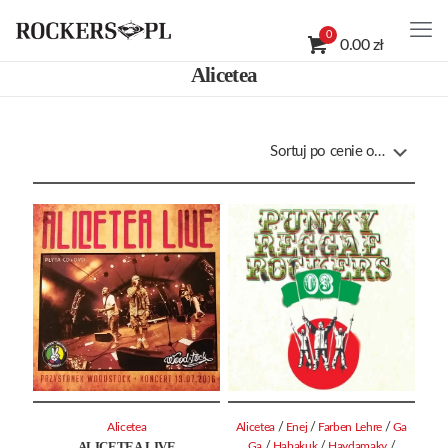
0
0.00 zł
Alicetea
/
/
/
Alicetea
Alicetea
Enej
Farben Lehre
Ga
ALICETEA LIVE
/
/
/
Ga
Habakuk
Haydamaky