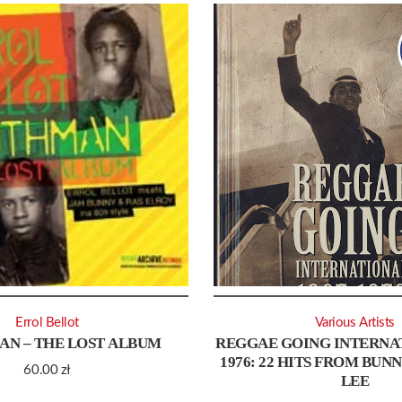
Errol Bellot
Various Artists
N – THE LOST ALBUM
REGGAE GOING INTERNAT
1976: 22 HITS FROM BUN
60.00
zł
LEE