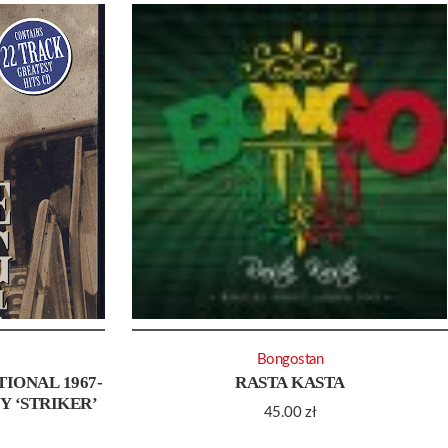
Bongostan
IONAL 1967-
RASTA KASTA
NY ‘STRIKER’
45.00
zł