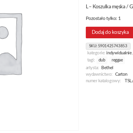
L – Koszulka męska / Gr
Pozostało tylko: 1
Dodaj do koszyka
SKU:
5901425743853
kategorie:
indywidualnie
tagi:
dub
reggae
artysta:
Bethel
wydawnictwo:
Carton
numer katalogowy:
TSL