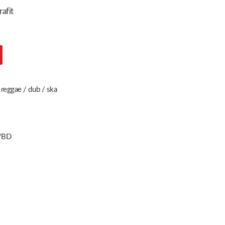
afit
,
reggae / dub / ska
/BD