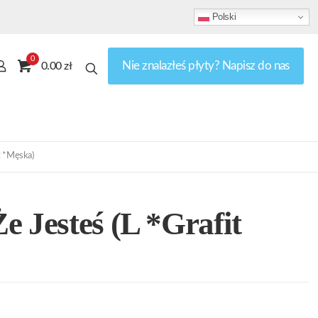
Polski
0
Nie znalazłeś płyty? Napisz do nas
0.00 zł
t *Męska)
e Jesteś (L *Grafit