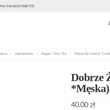
wo transakcji dzięki SSL
łówna
Indywidualnie
Reggae / Dub / Ska
Dobrze Że Jesteś (L *Grafi
Dobrze Ż
*Męska)
40.00
zł