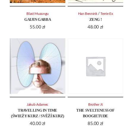
/
Blast Muzungu
Han Bennink
Terrie Ex
GAIJIN GABBA
ZENG !
55.00
zł
48.00
zł
Jakub Adamec
Brother Jt
TRAVELLING IN TIME
THE SVELTENESS OF
(ŚWIEŻY KURZ / SVĚŽÍ KURZ)
BOOGIETUDE
40.00
zł
85.00
zł