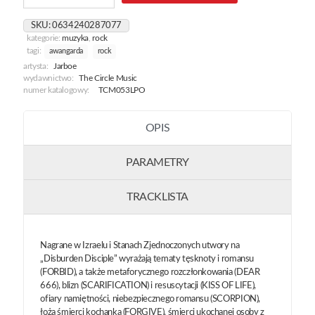
Disciple
[Orange]
SKU:
0634240287077
kategorie:
muzyka
,
rock
tagi:
awangarda
rock
artysta:
Jarboe
wydawnictwo:
The Circle Music
numer katalogowy:
TCM053LPO
OPIS
PARAMETRY
TRACKLISTA
Nagrane w Izraelu i Stanach Zjednoczonych utwory na
„Disburden Disciple” wyrażają tematy tęsknoty i romansu
(FORBID), a także metaforycznego rozczłonkowania (DEAR
666), blizn (SCARIFICATION) i resuscytacji (KISS OF LIFE),
ofiary namiętności, niebezpiecznego romansu (SCORPION),
łoża śmierci kochanka (FORGIVE), śmierci ukochanej osoby z