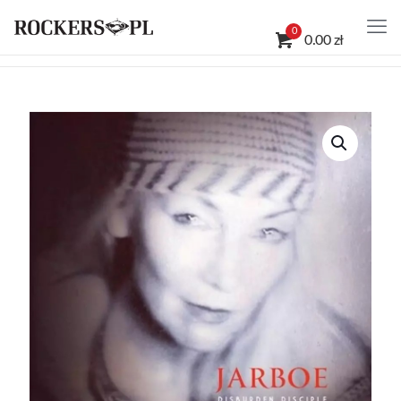
0
0.00 zł