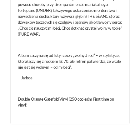
powodu choroby przy akompaniamencie maniakalnego
fortepianu (UNDER), fałszywego oskarżenia o morderstwo i
nawiedzenia ducha, który wzywa z głębin (THE SÉANCE) oraz
dźwięków toczących się czołgów i bębnów jako tła wojny serca:
„Chcę cię nauczyć miłości. Chcę dotknąć czystej wojny w tobie”
(PURE WAR).
Album zaczyna się od listy rzeczy „wolnych od” – w stylistyce,
która łączy się z rockiem lat 70. ale refren potwierdza, że wcale
nie jest się wolnym – od miłości”.
– Jarboe
Double Orange Gatefold Vinyl (250 copies)m First time on
vinyl!