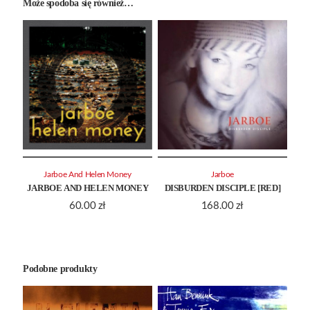
Może spodoba się również…
Jarboe And Helen Money
Jarboe
JARBOE AND HELEN MONEY
DISBURDEN DISCIPLE [RED]
60.00
zł
168.00
zł
Podobne produkty