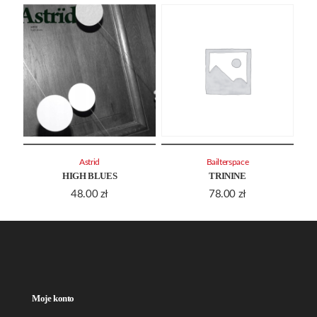
Astrid
Bailterspace
HIGH BLUES
TRININE
48.00
zł
78.00
zł
Moje konto