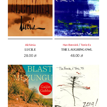
/
Alchimia
Han Bennink
Terrie Ex
LUCILE
THE LAUGHING OWL
28.00
zł
48.00
zł