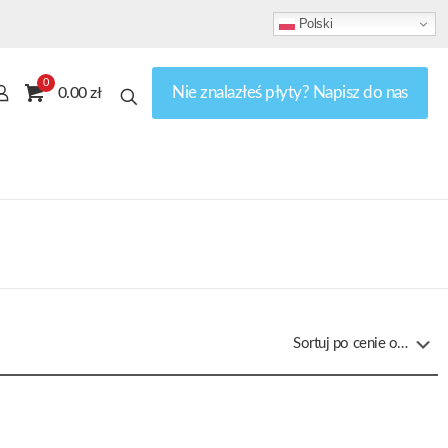
Polski
0
Nie znalazłeś płyty? Napisz do nas
0.00 zł