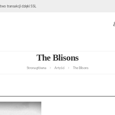
wo transakcji dzięki SSL
The Blisons
Strona główna
Artyści
The Blisons