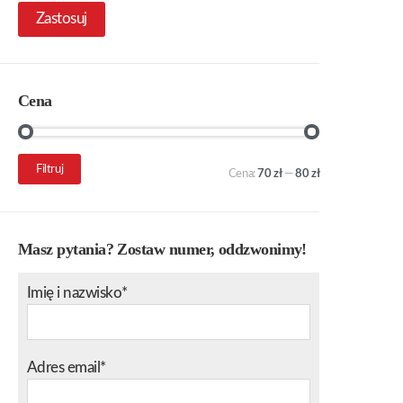
Zastosuj
Cena
Cena
Cena
Filtruj
Cena:
70 zł
—
80 zł
min.
maks.
Masz pytania? Zostaw numer, oddzwonimy!
Imię i nazwisko*
Adres email*