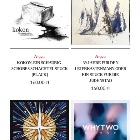
Angizia
Angizia
KOKON. EIN SCHAURIG-
39 JAHRE FUR DEN
SCHONES SCHACHTELSTUCK
LEIERKASTENMANN ODER
[BLACK]
EIN STUCK FUR DIE
JUDENSTAD
160.00
zł
160.00
zł