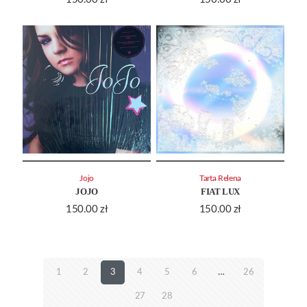
Jojo
Tarta Relena
JOJO
FIAT LUX
150.00
zł
150.00
zł
1
2
3
4
5
6
…
26
27
28