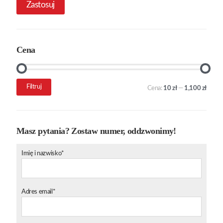
Zastosuj
Cena
Cena
Cena
Filtruj
Cena:
10 zł
—
1,100 zł
min.
maks.
Masz pytania? Zostaw numer, oddzwonimy!
Imię i nazwisko*
Adres email*