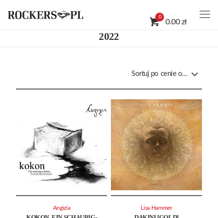
0
0.00 zł
2022
Angizia
Lisa Hammer
KOKON. EIN SCHAURIG-
DAKINI [GOLD]