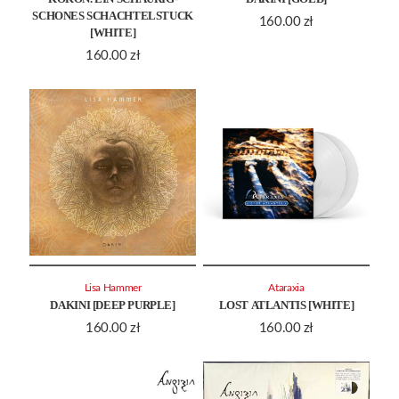
SCHONES SCHACHTELSTUCK
160.00
zł
[WHITE]
160.00
zł
Lisa Hammer
Ataraxia
DAKINI [DEEP PURPLE]
LOST ATLANTIS [WHITE]
160.00
zł
160.00
zł