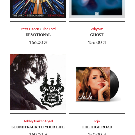
/
Petra Haden
The Lord
Whytwo
DEVOTIONAL
GHOST
156.00
zł
156.00
zł
Ashley Parker Angel
Jojo
SOUNDTRACK TO YOUR LIFE
THE HIGH ROAD
150.00
zł
150.00
zł