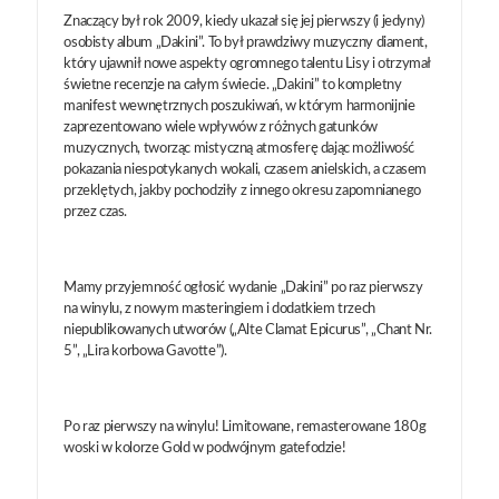
Znaczący był rok 2009, kiedy ukazał się jej pierwszy (i jedyny)
osobisty album „Dakini”. To był prawdziwy muzyczny diament,
który ujawnił nowe aspekty ogromnego talentu Lisy i otrzymał
świetne recenzje na całym świecie. „Dakini” to kompletny
manifest wewnętrznych poszukiwań, w którym harmonijnie
zaprezentowano wiele wpływów z różnych gatunków
muzycznych, tworząc mistyczną atmosferę dając możliwość
pokazania niespotykanych wokali, czasem anielskich, a czasem
przeklętych, jakby pochodziły z innego okresu zapomnianego
przez czas.
Mamy przyjemność ogłosić wydanie „Dakini” po raz pierwszy
na winylu, z nowym masteringiem i dodatkiem trzech
niepublikowanych utworów („Alte Clamat Epicurus”, „Chant Nr.
5”, „Lira korbowa Gavotte”).
Po raz pierwszy na winylu! Limitowane, remasterowane 180g
woski w kolorze Gold w podwójnym gatefodzie!