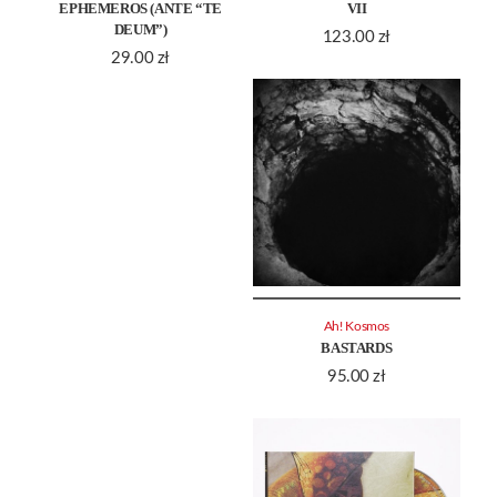
EPHEMEROS (ANTE “TE
VII
DEUM”)
123.00
zł
29.00
zł
Ah! Kosmos
BASTARDS
95.00
zł