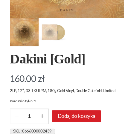
Dakini [Gold]
160.00
zł
2LP, 12″, 33 1/3 RPM, 180g Gold Vinyl, Double Gatefold, Limited
Pozostało tylko: 5
ilość
Dodaj do koszyka
Dakini
[Gold]
SKU:
0666000002439