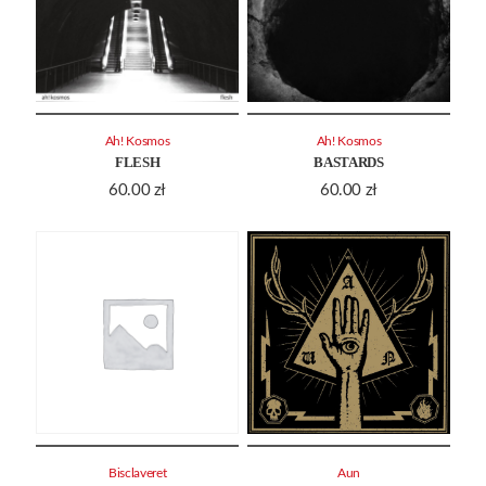
Ah! Kosmos
Ah! Kosmos
FLESH
BASTARDS
60.00
zł
60.00
zł
Bisclaveret
Aun