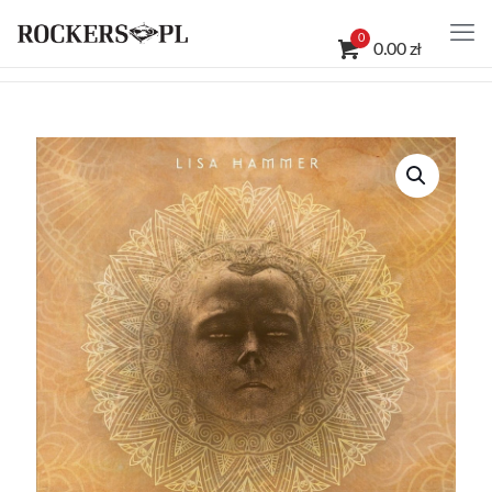
0
0.00 zł