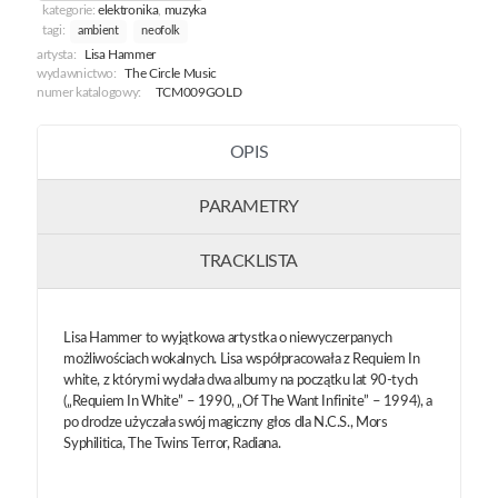
kategorie:
elektronika
,
muzyka
tagi:
ambient
neofolk
artysta:
Lisa Hammer
wydawnictwo:
The Circle Music
numer katalogowy:
TCM009GOLD
OPIS
PARAMETRY
TRACKLISTA
Lisa Hammer to wyjątkowa artystka o niewyczerpanych
możliwościach wokalnych. Lisa współpracowała z Requiem In
white, z którymi wydała dwa albumy na początku lat 90-tych
(„Requiem In White” – 1990, „Of The Want Infinite” – 1994), a
po drodze użyczała swój magiczny głos dla N.C.S., Mors
Syphilitica, The Twins Terror, Radiana.