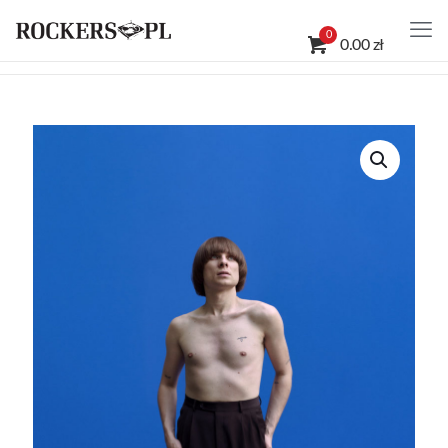
0
0.00 zł