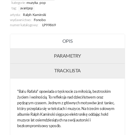
kategorie:
muzyka
,
pop
tag:
avantpop
artysta:
Ralph Kaminski
wydawnictwo:
Fonobo
numer katalogowy:
LP99869
OPIS
PARAMETRY
TRACKLISTA
"Bal u Rafała" opowiada o tęsknocie za miłością, beztroskim
życiem i wolnością. To refleksja nad dzieciństwem oraz
pędzącym czasem. Jednym z głównych motywów jest taniec,
który przeplata się w tekstach i muzyce. Na trzecim solowym
albumie Ralph Kaminski sięga po elektronikę oddając hołd
muzyce lat osiemdziesiątych na swój autorski i
bezkompromisowy sposób.