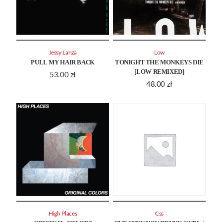
Jessy Lanza
Low
PULL MY HAIR BACK
TONIGHT THE MONKEYS DIE
[LOW REMIXED]
53.00
zł
48.00
zł
High Places
Css