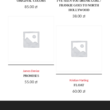
ORIGINAL COLORS
I’VE SEEN YOU DRUNK GURL /
FRANKIE GOES TO NORTH
85.00
zł
HOLLYWOOD
38.00
zł
James Denise
PROMISES
Kristian Harting
55.00
zł
FLOAT
60.00
zł