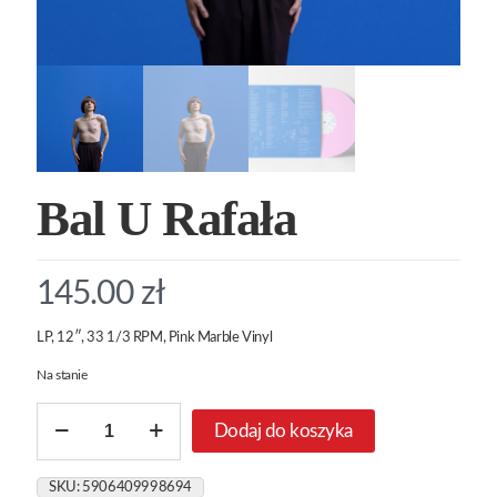
Bal U Rafała
145.00
zł
LP, 12″, 33 1/3 RPM, Pink Marble Vinyl
Na stanie
ilość
Dodaj do koszyka
Bal
U
Rafała
SKU:
5906409998694