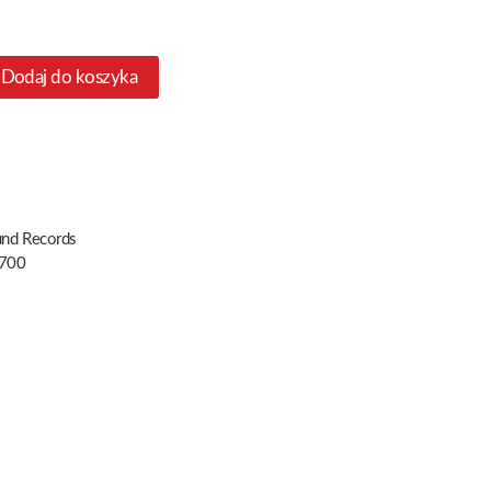
Dodaj do koszyka
und Records
700