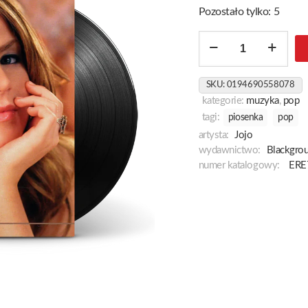
Pozostało tylko: 5
ilość
The
High
SKU:
0194690558078
Road
kategorie:
muzyka
,
pop
tagi:
piosenka
pop
artysta:
Jojo
wydawnictwo:
Blackgro
numer katalogowy:
ERE