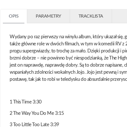
OPIS
PARAMETRY
TRACKLISTA
Wydany po raz pierwszy na winylu album, który ukazał się, 
także główne role w dwóch filmach, w tym w komedii RV z 2
progu supergwiazdy, to trochę za mało. Dzięki produkcji i p
brzmi dobrze – nie powinno być niespodzianką, że The Hig
jest on naprawdę, naprawdę dobry. Są to dobrze napisane, 
wspaniałych zdolności wokalnych Jojo. Jojo jest pewną i sy
postawę, tak jak to robi w teledysku do absurdalnie przeryso
1 This Time 3:30
2 The Way You Do Me 3:15
3 Too Little Too Late 3:39