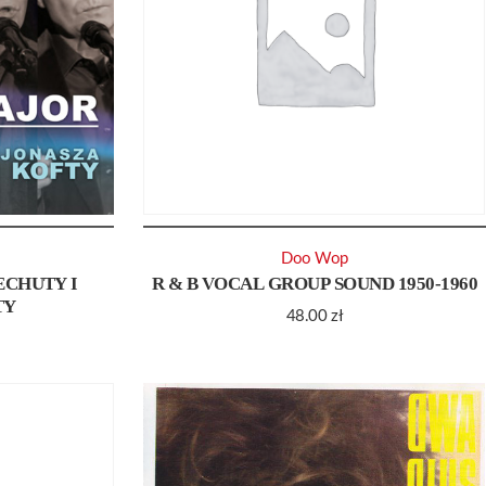
Doo Wop
ECHUTY I
R & B VOCAL GROUP SOUND 1950-1960
TY
48.00
zł