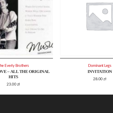
he Everly Brothers
Dominant Legs
OVE – ALL THE ORIGINAL
INVITATION
HITS
28.00
zł
23.00
zł