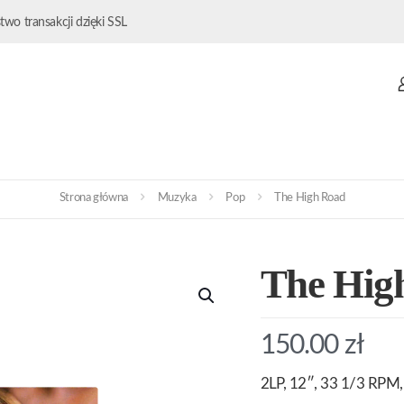
wo transakcji dzięki SSL
Strona główna
Muzyka
Pop
The High Road
The Hig
150.00
zł
2LP, 12″, 33 1/3 RPM, 