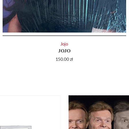
Jojo
JOJO
150.00
zł