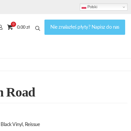
Polski
0
Nie znalazłeś płyty? Napisz do nas
0.00 zł
h Road
Black Vinyl, Reissue