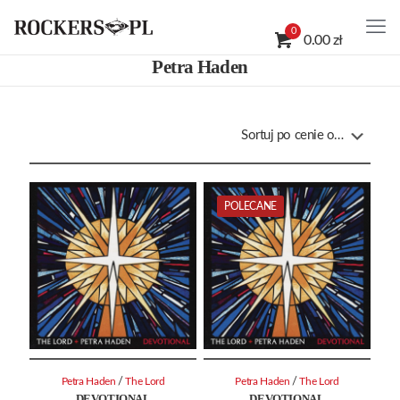
0
0.00 zł
Petra Haden
POLECANE
/
/
Petra Haden
The Lord
Petra Haden
The Lord
DEVOTIONAL
DEVOTIONAL