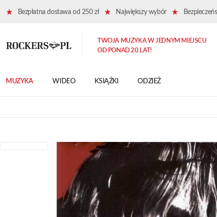
Bezpłatna dostawa od 250 zł
Największy wybór
Bezpieczeńst
TWOJA MUZYKA W JEDNYM MIEJSCU
OD PONAD 20 LAT!
MUZYKA
WIDEO
KSIĄŻKI
ODZIEŻ