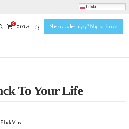
Polski
0
Nie znalazłeś płyty? Napisz do nas
0.00 zł
ck To Your Life
Black Vinyl