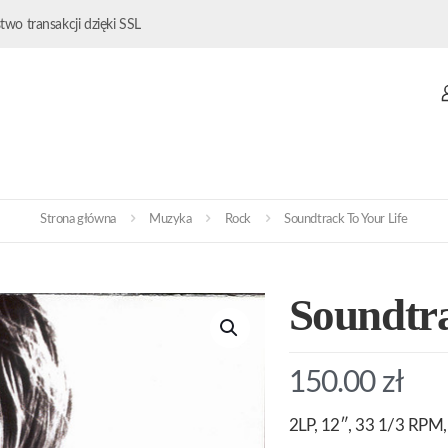
wo transakcji dzięki SSL
Strona główna
Muzyka
Rock
Soundtrack To Your Life
Soundtra
150.00
zł
2LP, 12″, 33 1/3 RPM, 