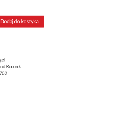
Dodaj do koszyka
gel
und Records
702