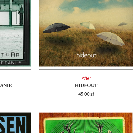
After
TANIE
HIDEOUT
45.00
zł