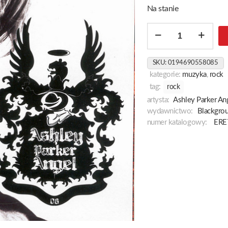
Na stanie
ilość
Soundtrack
To
SKU:
0194690558085
Your
kategorie:
muzyka
,
rock
Life
tag:
rock
artysta:
Ashley Parker An
wydawnictwo:
Blackgro
numer katalogowy:
ERE