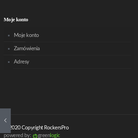
Moje konto
Moje konto
Zamówienia
Adresy
© 2020 Copyright RockersPro
powered by:
green
logic