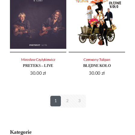
Mirosław Czyżykiewicz
Czerwony Tulipan
PRETEKS – LIVE
BŁĘDNE KOŁO
30.00
zł
30.00
zł
1
2
3
Kategorie