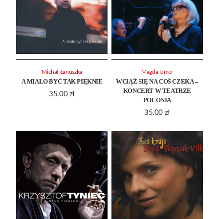
Michał Łanuszka
Magda Umer
A MIAŁO BYĆ TAK PIĘKNIE
WCIĄŻ SIĘ NA COŚ CZEKA –
KONCERT W TEATRZE
35.00
zł
POLONIA
35.00
zł