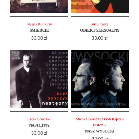
Magda Kumorek
Artur Gotz
ŚMIERCIE
OBIEKT SEKSUALNY
33.00
zł
33.00
zł
/
Jacek Bończyk
Michał Konstrat
Piotr Kajetan
NASTĘPNY
Matczuk
NASZ WYSOCKI
33.00
zł