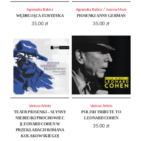
/
Agnieszka Babicz
Agnieszka Babicz
Joanna Moro
WĘDRUJĄCA EURYDYKA
PIOSENKI ANNY GERMAN
35.00
zł
35.00
zł
Various Artists
Various Artists
TEATR PIOSENKI – SŁYNNY
POLISH TRIBUTE TO
NIEBIESKI PROCHOWIEC
LEONARD COHEN
[LEONARD COHEN W
35.00
zł
PRZEKŁADACH ROMANA
KOŁAKOWSKIEGO]