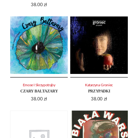
38.00
zł
Emose I Skrzypotrąby
Katarzyna Groniec
CZARY BALTAZARY
PRZYPADKI
38.00
zł
38.00
zł