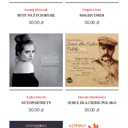
Kamila Klimczak
Magda Umer
RYSY NA ŻYCIORYSIE
MAGDA UMER
30.00
zł
30.00
zł
Sasha Strunin
Danuta Stankiewicz
AUTOPORTRETY
SERCE DLA CIEBIE POLSKO
30.00
zł
30.00
zł