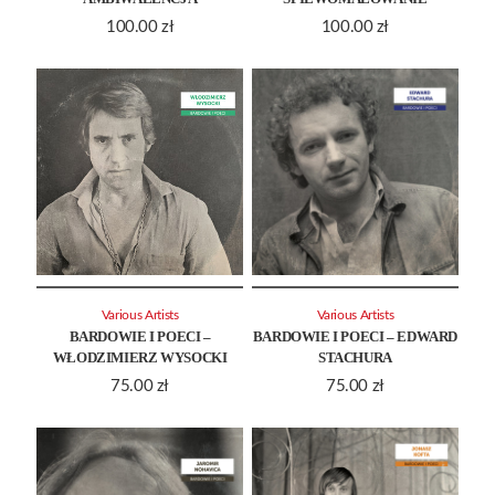
100.00
zł
100.00
zł
Various Artists
Various Artists
BARDOWIE I POECI –
BARDOWIE I POECI – EDWARD
WŁODZIMIERZ WYSOCKI
STACHURA
75.00
zł
75.00
zł