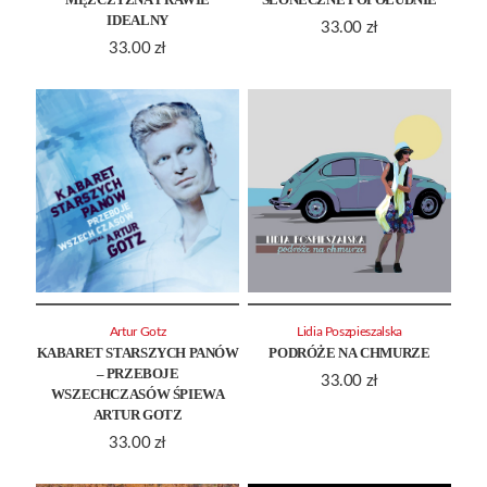
IDEALNY
33.00
zł
33.00
zł
Artur Gotz
Lidia Poszpieszalska
KABARET STARSZYCH PANÓW
PODRÓŻE NA CHMURZE
– PRZEBOJE
33.00
zł
WSZECHCZASÓW ŚPIEWA
ARTUR GOTZ
33.00
zł