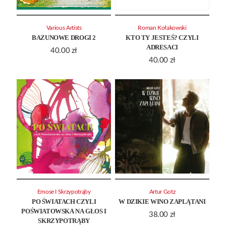
Various Artists
Roman Kołakowski
BAZUNOWE DROGI 2
KTO TY JESTEŚ? CZYLI
ADRESACI
40.00
zł
40.00
zł
Emose I Skrzypotrąby
Artur Gotz
PO ŚWIATACH CZYLI
W DZIKIE WINO ZAPLĄTANI
POŚWIATOWSKA NA GŁOS I
38.00
zł
SKRZYPOTRĄBY