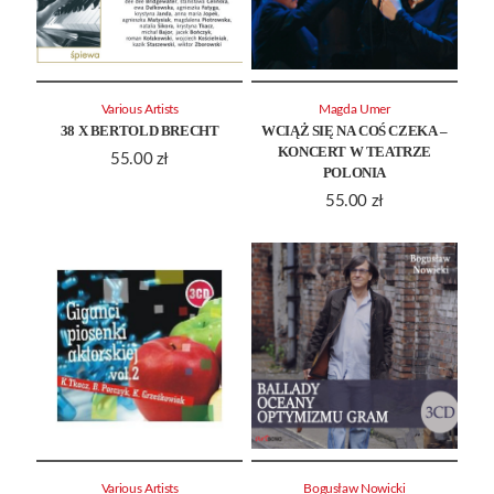
Various Artists
Magda Umer
38 X BERTOLD BRECHT
WCIĄŻ SIĘ NA COŚ CZEKA –
KONCERT W TEATRZE
55.00
zł
POLONIA
55.00
zł
Various Artists
Bogusław Nowicki