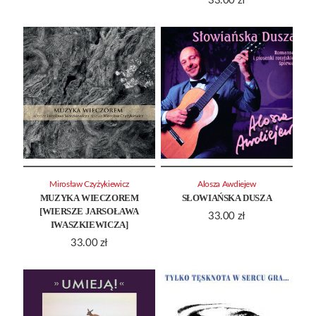
33.00
zł
Mirosław Czyżykiewicz
Alosza Awdiejew
MUZYKA WIECZOREM
SŁOWIAŃSKA DUSZA
[WIERSZE JARSOŁAWA
33.00
zł
IWASZKIEWICZA]
33.00
zł