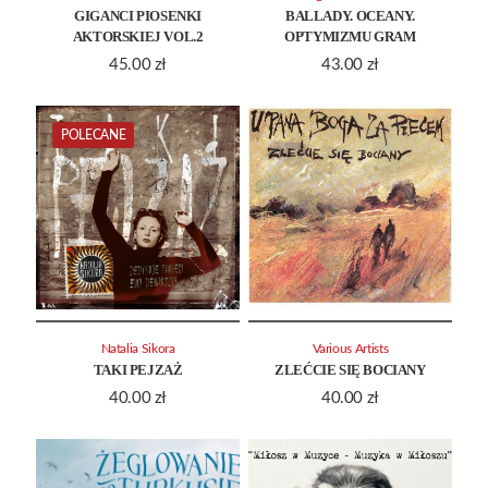
GIGANCI PIOSENKI
BALLADY. OCEANY.
AKTORSKIEJ VOL.2
OPTYMIZMU GRAM
45.00
zł
43.00
zł
POLECANE
Natalia Sikora
Various Artists
TAKI PEJZAŻ
ZLEĆCIE SIĘ BOCIANY
40.00
zł
40.00
zł