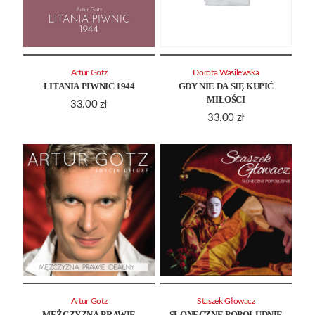
Artur Gotz
Dorota Wasilewska
LITANIA PIWNIC 1944
GDY NIE DA SIĘ KUPIĆ
MIŁOŚCI
33.00
zł
33.00
zł
Artur Gotz
Staszek Głowacz
MĘŻCZYZNA PRAWIE
SŁONECZNE POPOŁUDNIE