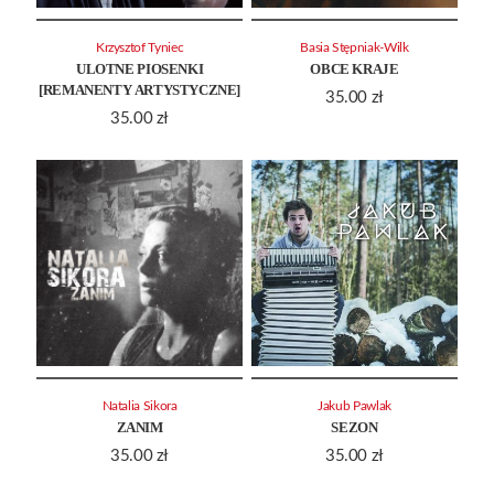
Krzysztof Tyniec
Basia Stępniak-Wilk
ULOTNE PIOSENKI
OBCE KRAJE
[REMANENTY ARTYSTYCZNE]
35.00
zł
35.00
zł
Natalia Sikora
Jakub Pawlak
ZANIM
SEZON
35.00
zł
35.00
zł