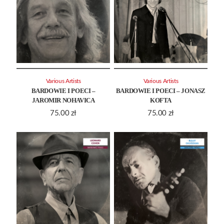
Various Artists
Various Artists
BARDOWIE I POECI –
BARDOWIE I POECI – JONASZ
JAROMIR NOHAVICA
KOFTA
75.00
zł
75.00
zł