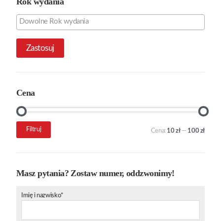
Rok wydania
Zastosuj
Cena
Cena
Cena
Filtruj
Cena:
10 zł
—
100 zł
min.
maks.
Masz pytania? Zostaw numer, oddzwonimy!
Imię i nazwisko*