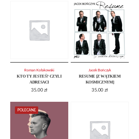
Roman Kołakowski
Jacek Bończyk
KTO TY JESTEŚ? CZYLI
RESUME [Z WĄTKIEM
ADRESACI
KOSMICZNYM]
35.00
zł
35.00
zł
POLECANE