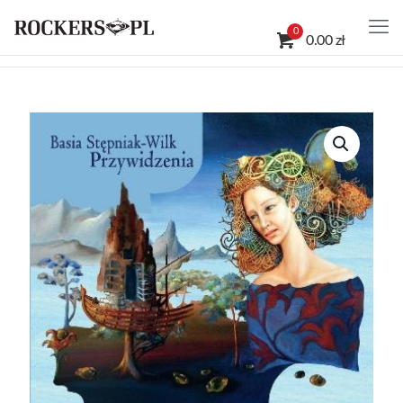
0
0.00 zł