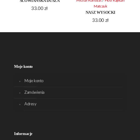
SŁOWIAŃSKA DUSZA
/
Michał Konstrat
Piotr Kajetan
Matczuk
33.00
zł
NASZ WYSOCKI
33.00
zł
Moje konto
Moje konto
Zamówienia
Adresy
Informacje