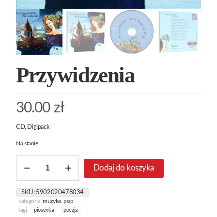
Przywidzenia
30.00
zł
CD, Digipack
Na stanie
ilość
Dodaj do koszyka
Przywidzenia
SKU:
5902020478034
kategorie:
muzyka
,
pop
tagi:
piosenka
poezja