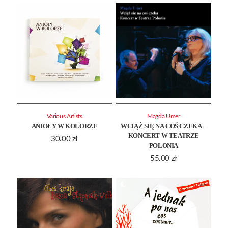
Various Artists
Magda Umer
ANIOŁY W KOLORZE
WCIĄŻ SIĘ NA COŚ CZEKA –
KONCERT W TEATRZE
30.00
zł
POLONIA
55.00
zł