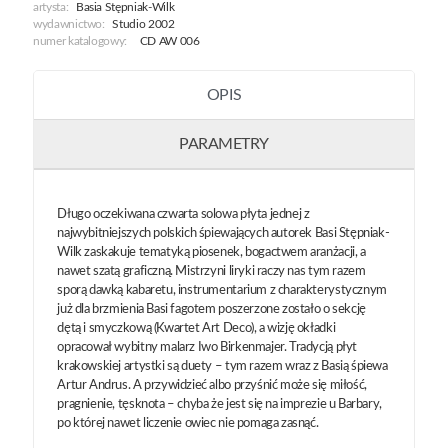
artysta:
Basia Stępniak-Wilk
wydawnictwo:
Studio 2002
numer katalogowy:
CD AW 006
OPIS
PARAMETRY
Długo oczekiwana czwarta solowa płyta jednej z
najwybitniejszych polskich śpiewających autorek Basi Stępniak-
Wilk zaskakuje tematyką piosenek, bogactwem aranżacji, a
nawet szatą graficzną. Mistrzyni liryki raczy nas tym razem
sporą dawką kabaretu, instrumentarium z charakterystycznym
już dla brzmienia Basi fagotem poszerzone zostało o sekcję
dętą i smyczkową (Kwartet Art Deco), a wizję okładki
opracował wybitny malarz Iwo Birkenmajer. Tradycją płyt
krakowskiej artystki są duety – tym razem wraz z Basią śpiewa
Artur Andrus. A przywidzieć albo przyśnić może się miłość,
pragnienie, tęsknota – chyba że jest się na imprezie u Barbary,
po której nawet liczenie owiec nie pomaga zasnąć.