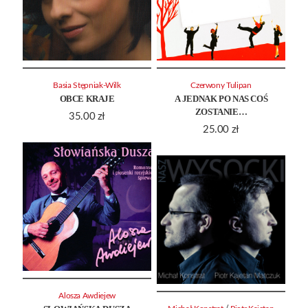
Basia Stępniak-Wilk
Czerwony Tulipan
OBCE KRAJE
A JEDNAK PO NAS COŚ
ZOSTANIE…
35.00
zł
25.00
zł
Alosza Awdiejew