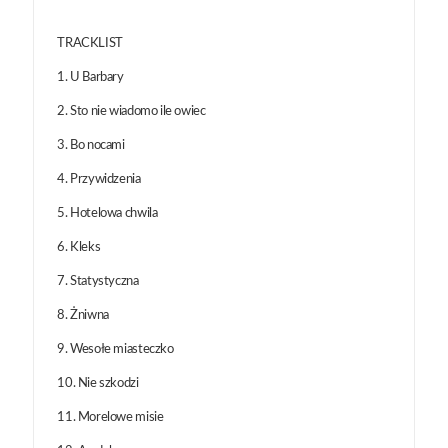
TRACKLIST
1. U Barbary
2. Sto nie wiadomo ile owiec
3. Bo nocami
4. Przywidzenia
5. Hotelowa chwila
6. Kleks
7. Statystyczna
8. Żniwna
9. Wesołe miasteczko
10. Nie szkodzi
11. Morelowe misie