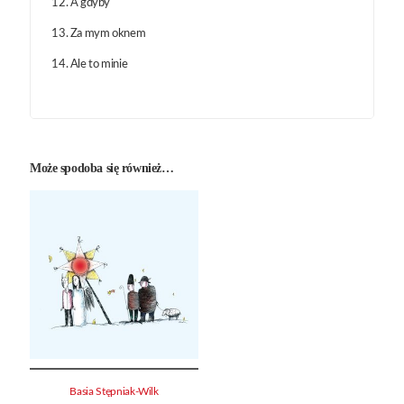
12. A gdyby
13. Za mym oknem
14. Ale to minie
Może spodoba się również…
Basia Stępniak-Wilk