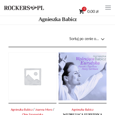
0
0.00 zł
Agnieszka Babicz
/
/
Agnieszka Babicz
Joanna Moro
Agnieszka Babicz
WĘDRUJĄCA EURYDYKA
Olga Szomańska