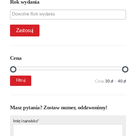
Rok wydania
Zastosuj
Cena
Cena
Cena
Filtruj
Cena:
30 zł
—
40 zł
min.
maks.
Masz pytania? Zostaw numer, oddzwonimy!
Imię i nazwisko*