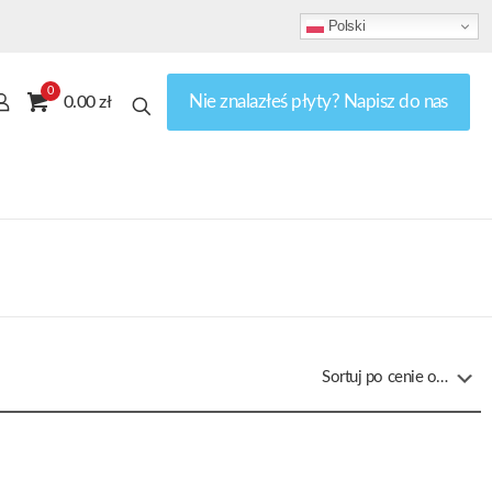
Polski
0
Nie znalazłeś płyty? Napisz do nas
0.00 zł