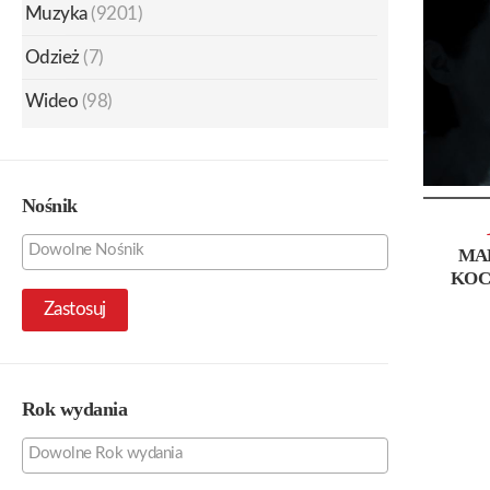
Muzyka
(9201)
Odzież
(7)
Wideo
(98)
Nośnik
MA
KOC
Zastosuj
Rok wydania