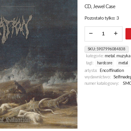
CD, Jewel Case
Pozostało tylko: 3
ilość
Wretched
Enigma
SKU:
5907996084838
Of
kategorie:
metal
,
muzyka
Salvation
tagi:
hardcore
metal
[Split]
artysta:
Encoffination ‎
wydawnictwo:
Selfmade
numer katalogowy:
SMG