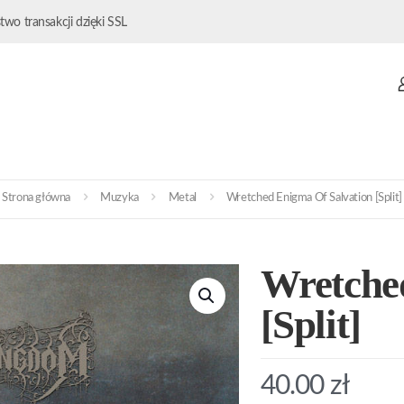
wo transakcji dzięki SSL
Strona główna
Muzyka
Metal
Wretched Enigma Of Salvation [Split]
Wretche
[Split]
40.00
zł