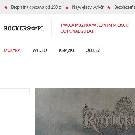
Bezpłatna dostawa od 250 zł
Największy wybór
Bezpieczeńst
TWOJA MUZYKA W JEDNYM MIEJSCU
OD PONAD 20 LAT!
MUZYKA
WIDEO
KSIĄŻKI
ODZIEŻ