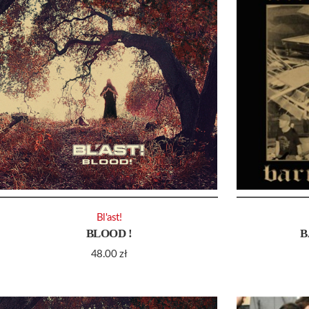
Bl'ast!
BLOOD !
B
48.00
zł