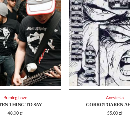
Burning Love
Anestesia
EN THING TO SAY
GORROTOAREN A
48.00
zł
55.00
zł