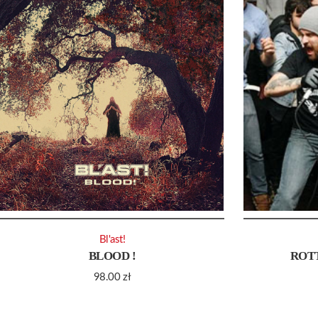
Bl'ast!
BLOOD !
ROTT
98.00
zł