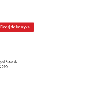
Dodaj do koszyka
god Records
 290