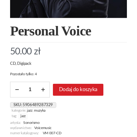
Personal Voice
50.00
zł
CD, Digipack
Pozostało tylko: 4
ilość
Dodaj do koszyka
Personal
Voice
SKU:
5906489287329
kategorie:
jazz
,
muzyka
tag:
jazz
artysta:
Sonorismo
wydawnictwo:
Voicemusic
numer katalogowy:
VM 007-CD