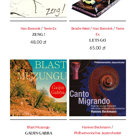
/
/
/
Han Bennink
Terrie Ex
Brodie West
Han Bennink
Terrie
ZENG !
Ex
LETS GO
48.00
zł
65.00
zł
/
Blast Muzungu
Hannes Beckmann
GAIJIN GABBA
Philharmonisches Jazzorchester