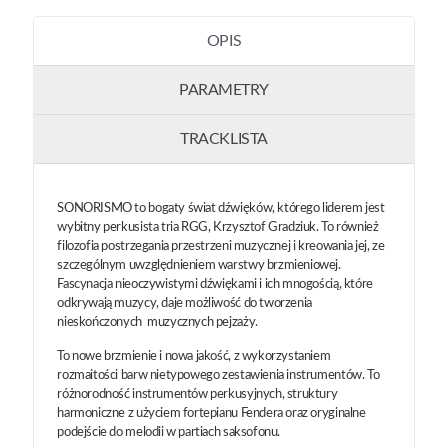
OPIS
PARAMETRY
TRACKLISTA
SONORISMO to bogaty świat dźwięków, którego liderem jest
wybitny perkusista tria RGG, Krzysztof Gradziuk. To również
filozofia postrzegania przestrzeni muzycznej i kreowania jej, ze
szczególnym uwzględnieniem warstwy brzmieniowej.
Fascynacja nieoczywistymi dźwiękami i ich mnogością, które
odkrywają muzycy, daje możliwość do tworzenia
nieskończonych muzycznych pejzaży.
To nowe brzmienie i nowa jakość, z wykorzystaniem
rozmaitości barw nietypowego zestawienia instrumentów. To
różnorodność instrumentów perkusyjnych, struktury
harmoniczne z użyciem fortepianu Fendera oraz oryginalne
podejście do melodii w partiach saksofonu.