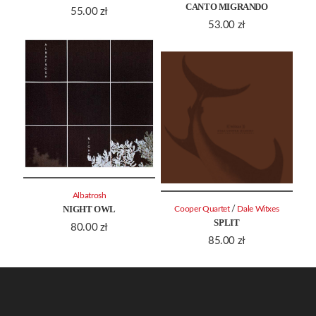
CANTO MIGRANDO
55.00
zł
53.00
zł
Albatrosh
NIGHT OWL
/
Cooper Quartet
Dale Witxes
SPLIT
80.00
zł
85.00
zł