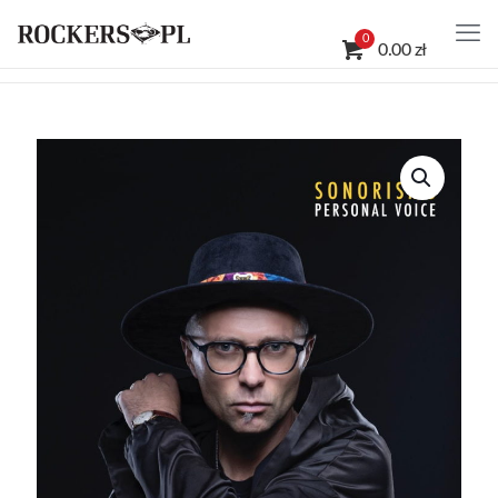
0
0.00 zł