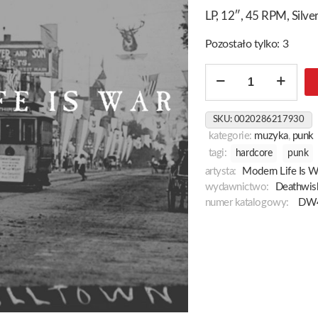
LP, 12″, 45 RPM, Silve
Pozostało tylko: 3
ilość
Witness
[The
SKU:
0020286217930
10Th
kategorie:
muzyka
,
punk
Anniversary
tagi:
hardcore
punk
Edition]
artysta:
Modern Life Is W
wydawnictwo:
Deathwis
numer katalogowy:
DW