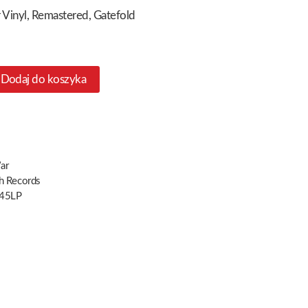
r Vinyl, Remastered, Gatefold
Dodaj do koszyka
ar
h Records
45LP