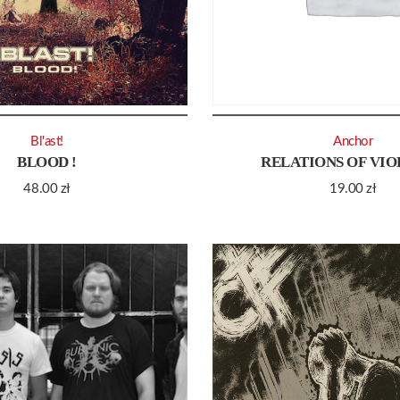
Bl'ast!
Anchor
BLOOD !
RELATIONS OF VI
48.00
zł
19.00
zł