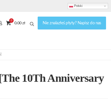
Polski
0
Nie znalazłeś płyty? Napisz do nas
0.00 zł
]
 [The 10Th Anniversary