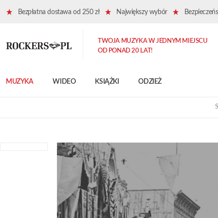
Bezpłatna dostawa od 250 zł
Największy wybór
Bezpieczeńst
TWOJA MUZYKA W JEDNYM MIEJSCU
OD PONAD 20 LAT!
MUZYKA
WIDEO
KSIĄŻKI
ODZIEŻ