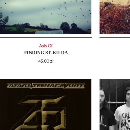
Axis Of
FINDING ST. KILDA
45.00
zł