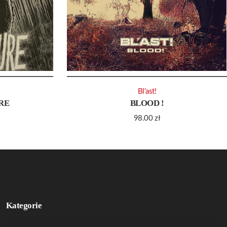
Bl'ast!
RE
BLOOD !
98.00
zł
Kategorie