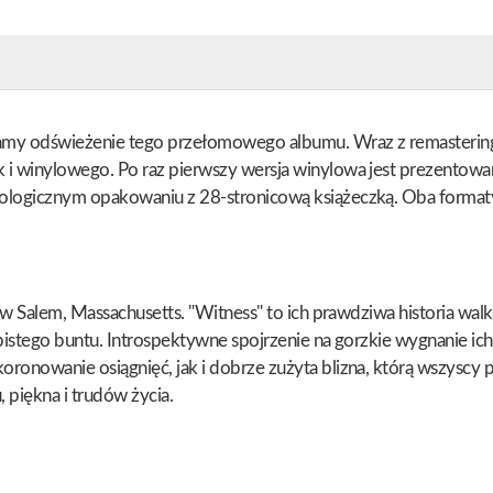
szamy odświeżenie tego przełomowego albumu. Wraz z remasteri
i winylowego. Po raz pierwszy wersja winylowa jest prezentowa
ologicznym opakowaniu z 28-stronicową książeczką. Oba formaty
 w Salem, Massachusetts. "Witness" to ich prawdziwa historia wal
bistego buntu. Introspektywne spojrzenie na gorzkie wygnanie ich
ronowanie osiągnięć, jak i dobrze zużyta blizna, którą wszyscy
 piękna i trudów życia.