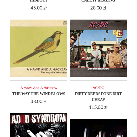
HIDEOUT
CALL IT BLAZING
45.00
zł
28.00
zł
A Hawk And A Hacksaw
AC/DC
THE WAY THE WIND BLOWS
DIRTY DEEDS DONE DIRT
CHEAP
33.00
zł
115.00
zł