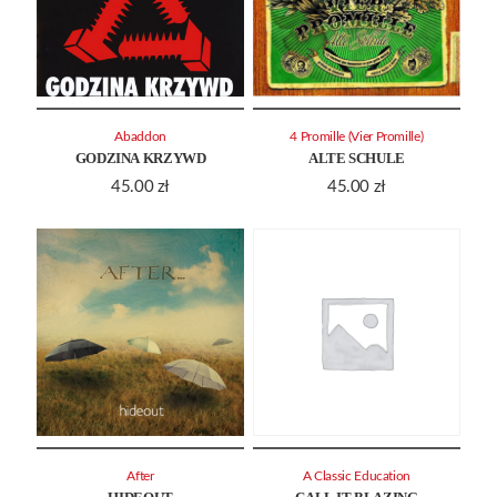
Abaddon
4 Promille (Vier Promille)
GODZINA KRZYWD
ALTE SCHULE
45.00
zł
45.00
zł
After
A Classic Education