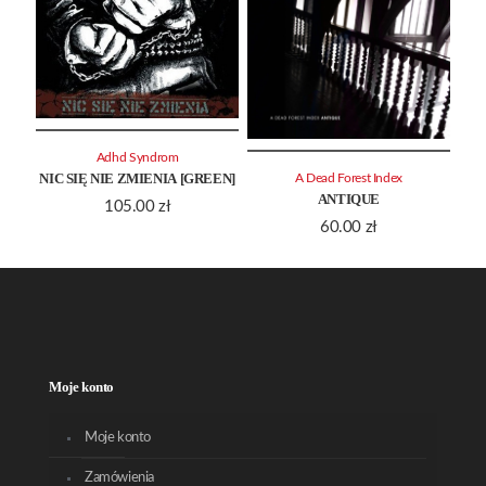
Adhd Syndrom
NIC SIĘ NIE ZMIENIA [GREEN]
A Dead Forest Index
ANTIQUE
105.00
zł
60.00
zł
Moje konto
Moje konto
Zamówienia