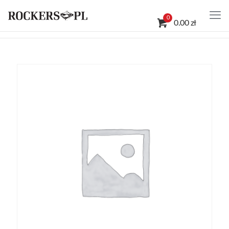
0
0.00 zł