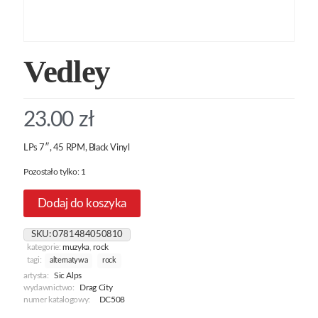
Vedley
23.00
zł
LPs 7″, 45 RPM, Black Vinyl
Pozostało tylko: 1
Dodaj do koszyka
SKU:
0781484050810
kategorie:
muzyka
,
rock
tagi:
alternatywa
rock
artysta:
Sic Alps
wydawnictwo:
Drag City
numer katalogowy:
DC508