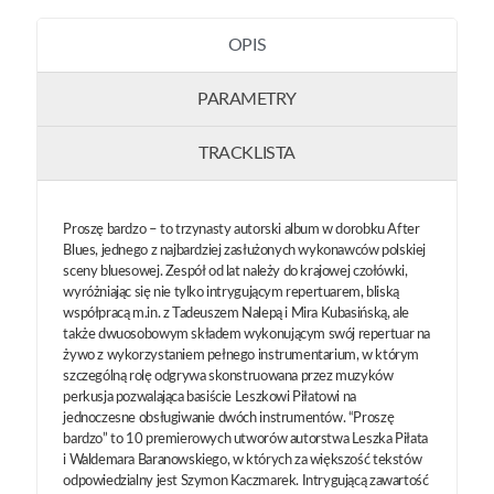
OPIS
PARAMETRY
TRACKLISTA
Proszę bardzo – to trzynasty autorski album w dorobku After
Blues, jednego z najbardziej zasłużonych wykonawców polskiej
sceny bluesowej. Zespół od lat należy do krajowej czołówki,
wyróżniając się nie tylko intrygującym repertuarem, bliską
współpracą m.in. z Tadeuszem Nalepą i Mira Kubasińską, ale
także dwuosobowym składem wykonującym swój repertuar na
żywo z wykorzystaniem pełnego instrumentarium, w którym
szczególną rolę odgrywa skonstruowana przez muzyków
perkusja pozwalająca basiście Leszkowi Piłatowi na
jednoczesne obsługiwanie dwóch instrumentów. “Proszę
bardzo” to 10 premierowych utworów autorstwa Leszka Piłata
i Waldemara Baranowskiego, w których za większość tekstów
odpowiedzialny jest Szymon Kaczmarek. Intrygującą zawartość