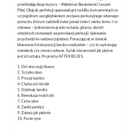
przekładają dwaj muzycy – Waldemar Baranowski i Leszek
Piłat. Obaj do perfekcji opanowali grę na kilku instrumentach ze
szczególnym uwzględnieniem zestawu perkusyjnego własnego
pomysłu, którym zadziwili świat ponad ćwierć wieku temu. I co
ciekawe – jednoczesne granie na basie, gitarze, dwóch
odrębnych zestawach wspomnianej perkusji i śpiewanie
przychodzi im nadzwyczaj łatwo. Poruszają się w świecie
bluesowych kompozycji bardzo swobodnie – czy to wykonując
standardy czy utwory własne. Są tak niesamowici jak piękna
jest ich sztuka. Po prostu: AFTER BLUES.
1. Od rana czuję bluesa
2. To tylko dom
3. Proszę bardzo
4. Chyba coś nie tak
5. Dziękuję bardzo
6. Rewolucja moich dni
7. Ciche ulice
8. Zaniki pamięci
9. Zobacz jak pięknie
10. Puste ręce