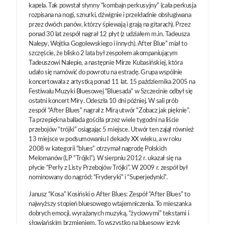
kapela. Tak powstał słynny “kombajn perkusyjny” (cała perkusja
rozpisana na nogi, sznurki, dźwignie i przekładnie obsługiwana
przez dwóch panów, którzy śpiewają i grają na gitarach). Przez
ponad 30 lat zespół nagrał 12 płyt (z udziałem m.in. Tadeusza
Nalepy, Wojtka Gogolewskiego i innych). After Blue” miał to
szczęście, że blisko 2 lata był zespołem akompaniującym
Tadeuszowi Nalepie, a następnie Mirze Kubasińskiej, która
udało się namówić do powrotu na estradę. Grupa wspólnie
koncertowała z artystką ponad 11 lat. 15 października 2005 na
Festiwalu Muzyki Bluesowej “Bluesada” w Szczecinie odbył się
ostatni koncert Miry. Odeszła 10 dni później. W sali prób
zespół “After Blues” nagrał z Mirą utwór “Zobacz jak pięknie”.
Ta przepiękna ballada gościła przez wiele tygodni na liście
przebojów “trójki” osiągając 5 miejsce. Utwór ten zajął również
13 miejsce w podsumowaniu I dekady XX wieku, a w roku
2008 w kategorii “blues” otrzymał nagrodę Polskich
Melomanów (LP “Trójki”). W sierpniu 2012 r. ukazał się na
płycie “Perły z Listy Przebojów Trójki”. W 2009 r. zespół był
nominowany do nagród: “Fryderyki” i “Superjedynki”.
Janusz “Kosa” Kosiński o After Blues: Zespół “After Blues” to
najwyższy stopień bluesowego wtajemniczenia. To mieszanka
dobrych emocji, wyrażanych muzyką, “życiowymi” tekstami i
słowiańskim brzmieniem. To wszystko na bluesowy język