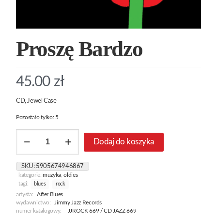
Proszę Bardzo
45.00
zł
CD, Jewel Case
Pozostało tylko: 5
ilość
Dodaj do koszyka
Proszę
Bardzo
SKU:
5905674946867
kategorie:
muzyka
,
oldies
tagi:
blues
rock
artysta:
After Blues
wydawnictwo:
Jimmy Jazz Records
numer katalogowy:
JJROCK 669 / CD JAZZ 669