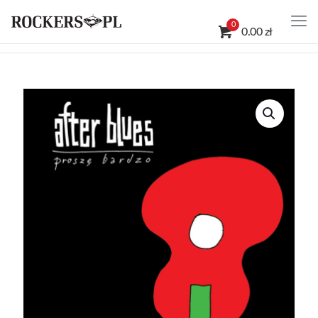
0
0.00 zł