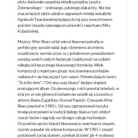
płyty doskonale uzupełnia okładka projektu Leszka
Żebrowskiego – czołowego, polskiego plakacisty. Nie bez
znaczenia jest także udział w nagraniach młodej wokalistki
Agnieszki Twardowskiej będącej do tej pory koncertowym
gościem zespołu śpiewającym piosenki z repertuaru Miry
Kubasińskiej.
Muzycy After Blues od lat wierni bluesowi potrafią w
perfekcyjny sposób nadać jego rdzennemu brzmieniu
współczesny wymiar przez co z jednakowym powodzeniem
uwodzą swoich stałych fanów jak i publiczność na codzień
odległą od klasycznego bluesowego brzmienia. Wiele
kompozycji z repertuaru grupy nosi znamiona przebojów
radiowych i nie inaczej jest tym razem. Potwierdzają to twory
“To tylko dom” i “Od rana czuję bluesa” będące singlami
promującymi album. Do pierwszego z nich powstał teledysk, w
którym w role głównych bohaterów wcielili się szczecińscy
aktorzy Beata Zygarlicka i Konrad Pawicki. O zespole After
Blues powstał w 1980 r. Od razu zaproponował muzykę
tkwiącą korzeniami w tradycji białego bluesa i tym zdobył
rzesze fanów i nagrody na różnego rodzaju festiwalach.
Oczywiście oprócz klasyki bluesowej w repertuarze zespołu
zaczęły pojawiać się własne kompozycje. W 1985 r. zespół
postanowił zostać duetem, a jednak brzmieć jak 4-osobowa