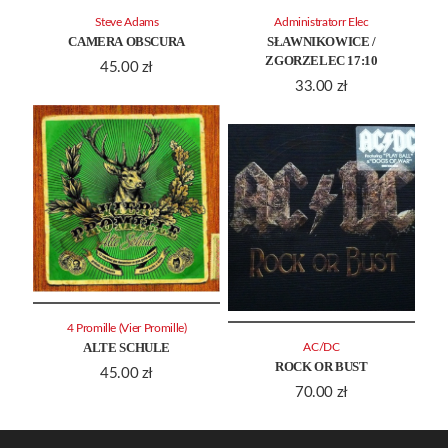
Steve Adams
Administratorr Elec
CAMERA OBSCURA
SŁAWNIKOWICE /
ZGORZELEC 17:10
45.00
zł
33.00
zł
4 Promille (Vier Promille)
ALTE SCHULE
AC/DC
ROCK OR BUST
45.00
zł
70.00
zł