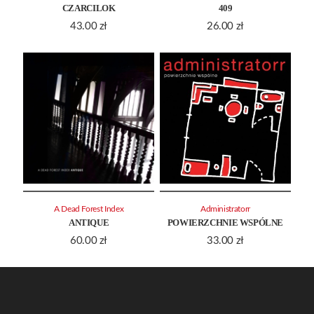
CZARCILOK
409
43.00
zł
26.00
zł
A Dead Forest Index
Administratorr
ANTIQUE
POWIERZCHNIE WSPÓLNE
60.00
zł
33.00
zł