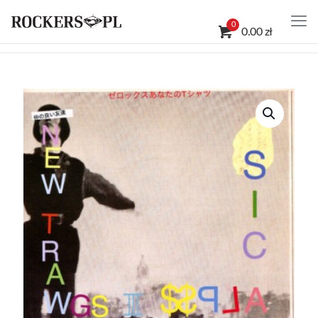
0
0.00 zł