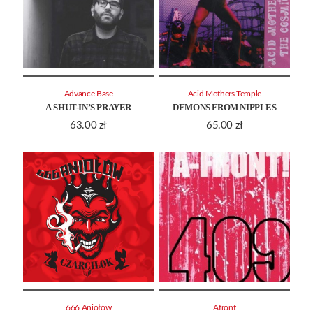
Advance Base
Acid Mothers Temple
A SHUT-IN’S PRAYER
DEMONS FROM NIPPLES
63.00
zł
65.00
zł
666 Aniołów
Afront