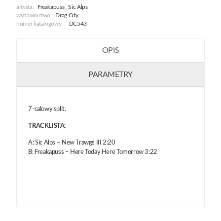
artysta:
Freakapuss
,
Sic Alps
wydawnictwo:
Drag City
numer katalogowy:
DC543
OPIS
PARAMETRY
7-calowy split.
TRACKLISTA:
A: Sic Alps – New Trawgs III 2:20
B: Freakapuss – Here Today Here Tomorrow 3:22