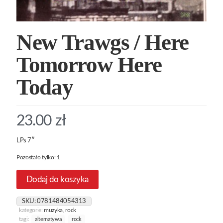
New Trawgs / Here
Tomorrow Here
Today
23.00
zł
LPs 7″
Pozostało tylko: 1
Dodaj do koszyka
SKU:
0781484054313
kategorie:
muzyka
,
rock
tagi:
alternatywa
rock