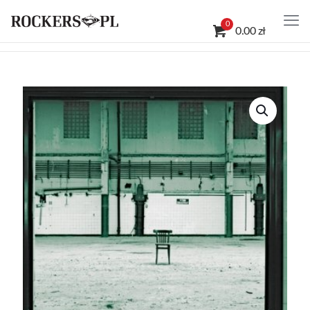
0
0.00 zł