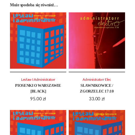
Może spodoba się również…
Lesław I Administratorr
Administratorr Elec
PIOSENKI O WARSZAWIE
SŁAWNIKOWICE /
[BLACK]
ZGORZELEC 17:10
95.00
zł
33.00
zł