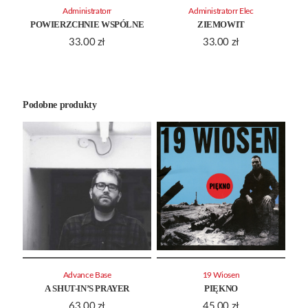
Administratorr
Administratorr Elec
POWIERZCHNIE WSPÓLNE
ZIEMOWIT
33.00
zł
33.00
zł
Podobne produkty
Advance Base
19 Wiosen
A SHUT-IN’S PRAYER
PIĘKNO
63.00
zł
45.00
zł