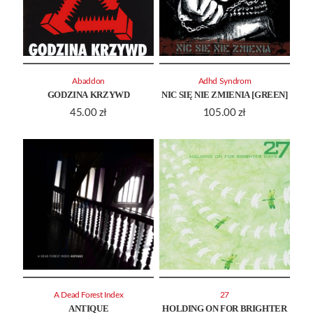
Abaddon
Adhd Syndrom
GODZINA KRZYWD
NIC SIĘ NIE ZMIENIA [GREEN]
45.00
zł
105.00
zł
A Dead Forest Index
27
ANTIQUE
HOLDING ON FOR BRIGHTER