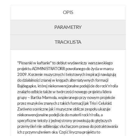
OPIS
PARAMETRY
TRACKLISTA
"Piosenki w kaftanie" to debiut wydawniczy warszawskiego
projektu ADMINISTRATORR powołanego do życia w marcu
2009. Korzenie muzycznych i tekstowych inspiracji nawiązują
do działalności znanej w kręgach alternatywnych formacji
Bajdegapke, której niekonwencjonalne podejście do rock'n'rolla
znalazło odbicie także w twórczości nowego projektu lidera
grupy – Bartka Marmola, wspieranego przy nowym projekcie
przez muzyków znanych z takich formacji jak Trio i Celuloid.
Zarówno sceniczne jak i muzyczne oblicze zespołu ukazuje
niekonwencjonalne podejście do materii rock'n'rolla, a
specyficzne teksty z jednej strony prowokują do głębszych
przemyśleń nie odbierając słuchaczom prawa do potraktowania
ich z przymrużeniem oka. Część liryczna projektu to