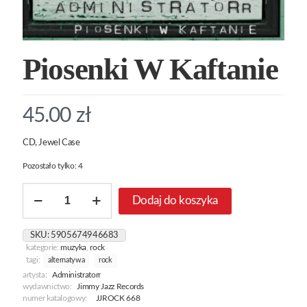
Piosenki W Kaftanie
45.00
zł
CD, Jewel Case
Pozostało tylko: 4
ilość
Dodaj do koszyka
Piosenki
W
Kaftanie
SKU:
5905674946683
kategorie:
muzyka
,
rock
tagi:
alternatywa
rock
artysta:
Administratorr
wydawnictwo:
Jimmy Jazz Records
numer katalogowy:
JJROCK 668