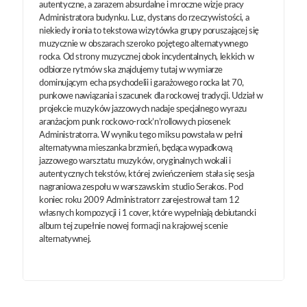
autentyczne, a zarazem absurdalne i mroczne wizje pracy
Administratora budynku. Luz, dystans do rzeczywistości, a
niekiedy ironia to tekstowa wizytówka grupy poruszającej się
muzycznie w obszarach szeroko pojętego alternatywnego
rocka. Od strony muzycznej obok incydentalnych, lekkich w
odbiorze rytmów ska znajdujemy tutaj w wymiarze
dominującym echa psychodelii i garażowego rocka lat 70,
punkowe nawiązania i szacunek dla rockowej tradycji. Udział w
projekcie muzyków jazzowych nadaje specjalnego wyrazu
aranżacjom punk rockowo-rock’n’rollowych piosenek
Administratorra. W wyniku tego miksu powstała w pełni
alternatywna mieszanka brzmień, będąca wypadkową
jazzowego warsztatu muzyków, oryginalnych wokali i
autentycznych tekstów, której zwieńczeniem stała się sesja
nagraniowa zespołu w warszawskim studio Serakos. Pod
koniec roku 2009 Administratorr zarejestrował tam 12
własnych kompozycji i 1 cover, które wypełniają debiutancki
album tej zupełnie nowej formacji na krajowej scenie
alternatywnej.