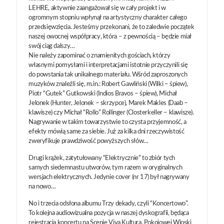
LEHRE, aktywnie zaangażował się w cały projekt i w
ogromnym stopniu wpłynął na artystyczny charakter całego
przedsięwzięcia. Jesteśmy przekonani, że to zaledwie początek
naszej owocnej współpracy, która – z pewnością – będzie miał
swój ciąg dalszy…
Nie należy zapominać o znamienitych gościach, którzy
własnymi pomysłami i interpretacjami istotnie przyczynili się
do powstania tak unikalnego materiału. Wśród zaproszonych
muzyków znaleźli się, m.in.: Robert Gawliński (Wilki – śpiew),
Piotr “Gutek” Gutkowski (Indios Bravos – śpiew), Michał
Jelonek (Hunter, Jelonek – skrzypce), Marek Makles (Daab –
klawisze) czy Michał “Rollo” Rollinger (Closterkeller – klawisze).
Nagrywanie w takim towarzystwie to czysta przyjemność, a
efekty mówią same za siebie. Już za kilka dni rzeczywistość
zweryfikuje prawdziwość powyższych słów…
Drugi krążek, zatytułowany “Elektrycznie” to zbiór tych
samych siedemnastu utworów, tym razem w oryginalnych
wersjach elektrycznych. Jedynie cover (nr 17) był nagrywany
na nowo…
No i trzecia odsłona albumu Trzy dekady, czyli “Koncertowo”.
To kolejna audiowizualna pozycja w naszej dyskografii, będąca
rejestracją koncertu na Scenie Viva Kultura, Pokojowej Wioski