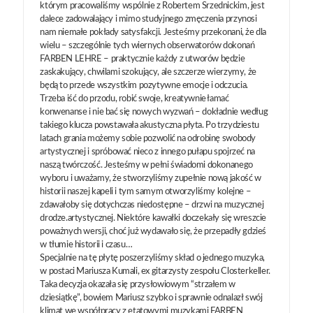
którym pracowaliśmy wspólnie z Robertem Srzednickim, jest
dalece zadowalający i mimo studyjnego zmęczenia przynosi
nam niemałe pokłady satysfakcji. Jesteśmy przekonani, że dla
wielu – szczególnie tych wiernych obserwatorów dokonań
FARBEN LEHRE – praktycznie każdy z utworów będzie
zaskakujący, chwilami szokujący, ale szczerze wierzymy, że
będą to przede wszystkim pozytywne emocje i odczucia.
Trzeba iść do przodu, robić swoje, kreatywnie łamać
konwenanse i nie bać się nowych wyzwań – dokładnie według
takiego klucza powstawała akustyczna płyta. Po trzydziestu
latach grania możemy sobie pozwolić na odrobinę swobody
artystycznej i spróbować nieco z innego pułapu spojrzeć na
naszą twórczość. Jesteśmy w pełni świadomi dokonanego
wyboru i uważamy, że stworzyliśmy zupełnie nową jakość w
historii naszej kapeli i tym samym otworzyliśmy kolejne –
zdawałoby się dotychczas niedostępne – drzwi na muzycznej
drodze.artystycznej. Niektóre kawałki doczekały się wreszcie
poważnych wersji, choć już wydawało się, że przepadły gdzieś
w tłumie historii i czasu…
Specjalnie na tę płytę poszerzyliśmy skład o jednego muzyka,
w postaci Mariusza Kumali, ex gitarzysty zespołu Closterkeller.
Taka decyzja okazała się przysłowiowym “strzałem w
dziesiątkę”, bowiem Mariusz szybko i sprawnie odnalazł swój
klimat we współpracy z etatowymi muzykami FARBEN