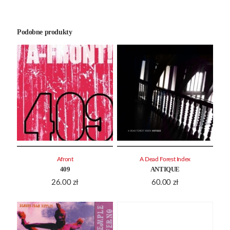
Podobne produkty
Afront
A Dead Forest Index
409
ANTIQUE
26.00
zł
60.00
zł