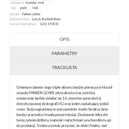
kategorie:
muzyka
,
rock
tagi:
punk
rock
artysta:
Farben Lehre
wydawnictwo:
Lou & Rocked Boys
numer katalogowy:
LOU 193CD
OPIS
PARAMETRY
TRACKLISTA
Głównym daniem tego triple-albumu będzie pierwsza w historii
zespołu FARBEN LEHRE płyta akustyczna, na którą
ostatecznie będzie składać się 16 utworów autorskich (z
dotychczasowej dyskografii FL) oraz jeden zaskakujący polski
cover. Sesja nagraniowa w warszawskim studio Serakos była
bardzo pracowita i trwała ponad miesiąc. Dosłownie kilka dni
temu zatwierdziliśmy materiał i natychmiast uruchomiliśmy go
do produkcji. Trzeba uczciwie przyznać, że efekt finalny, nad