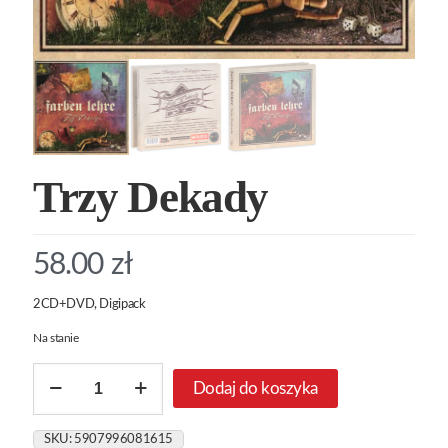
Trzy Dekady
58.00
zł
2CD+DVD, Digipack
Na stanie
ilość
Dodaj do koszyka
Trzy
Dekady
SKU:
5907996081615