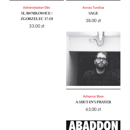
Administratorr Elec
Across Tundras
SŁAWNIKOWICE /
SAGE
ZGORZELEC 17:10
38.00
zł
33.00
zł
Advance Base
A SHUT-IN’S PRAYER
63.00
zł