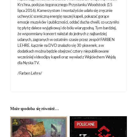
Krs’hna, podczas tegorocznego Przystanku Woodstock (15
lipca 2016). Kamerzystom i montażyście udało się zręcznie
uchwycić sceniczną energię naszej kapeli, pokazać gorące
emocje muzyków i publiczności, oddać ducha chwili, co uczyniło
tę płytę dalece wyjątkową i do bólu wiarygodną. Tym bardziej,
że wspomniany koncert należał do jednych z najbardziej
udanych, zagranych w ostatnim czasie przez zespół FARBEN
LEHRE. Łącznie na DVD znalazło się 30 piosenek, a w
dodatkach można będzie obejrzeć cztery niepublikowane
wcześniej videoclipy kapeli oraz wywiad z Wojciechem Wojdą
dla Nyska TV.
/Farben Lehre/
Może spodoba się również…
POLECANE