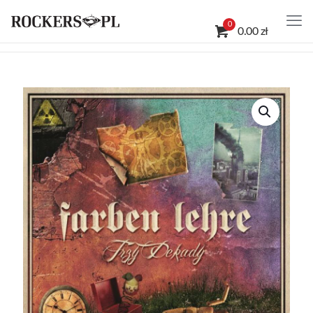
0
0.00 zł