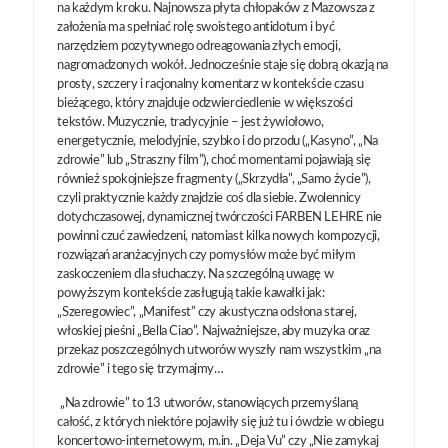
na każdym kroku. Najnowsza płyta chłopaków z Mazowsza z
założenia ma spełniać rolę swoistego antidotum i być
narzędziem pozytywnego odreagowania złych emocji,
nagromadzonych wokół. Jednocześnie staje się dobrą okazją na
prosty, szczery i racjonalny komentarz w kontekście czasu
bieżącego, który znajduje odzwierciedlenie w większości
tekstów. Muzycznie, tradycyjnie – jest żywiołowo,
energetycznie, melodyjnie, szybko i do przodu („Kasyno”, „Na
zdrowie” lub „Straszny film”), choć momentami pojawiają się
również spokojniejsze fragmenty („Skrzydła”, „Samo życie”),
czyli praktycznie każdy znajdzie coś dla siebie. Zwolennicy
dotychczasowej, dynamicznej twórczości FARBEN LEHRE nie
powinni czuć zawiedzeni, natomiast kilka nowych kompozycji,
rozwiązań aranżacyjnych czy pomysłów może być miłym
zaskoczeniem dla słuchaczy. Na szczególną uwagę w
powyższym kontekście zasługują takie kawałki jak:
„Szeregowiec”, „Manifest” czy akustyczna odsłona starej,
włoskiej pieśni „Bella Ciao”. Najważniejsze, aby muzyka oraz
przekaz poszczególnych utworów wyszły nam wszystkim „na
zdrowie” i tego się trzymajmy…
„Na zdrowie” to 13 utworów, stanowiących przemyślaną
całość, z których niektóre pojawiły się już tu i ówdzie w obiegu
koncertowo-internetowym, m.in. „Deja Vu” czy „Nie zamykaj