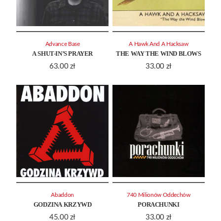
Advance Base
A Hawk And A Hacksaw
A SHUT-IN’S PRAYER
THE WAY THE WIND BLOWS
63.00
zł
33.00
zł
Abaddon
740 Milionów Oddechów
GODZINA KRZYWD
PORACHUNKI
45.00
zł
33.00
zł