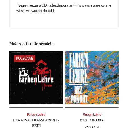
Po premierza na CD nadeszła pora na limitowane, numerowane
woski w dwóch kolorach!
Może spodoba się również…
POLECANE
Farben Lehre
Farben Lehre
FERAJNA [TRANSPARENT /
BEZ POKORY
RED]
75.00
zł