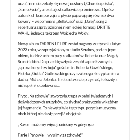
oczu”, inne doczekały się nowej odsłony („Choroba polska”,
„Samo życie”), a reszta jest całkowicie premierowa. Oprócz
autorskich kompozycji, na płycie pojawiają się również dwa
kowery – wspomniana „Bella Ciao” oraz „Dalej”, song z
repertuaru zaprzyjaźnionej, niemieckiej formacji DRITTE
WAHL, jednak z tekstem Wojciecha Wojdy.
Nowy album FARBEN LEHRE został nagrany w styczniu-lutym
2023 roku, w zaprzyjaźnionym studio Serakos, pod czujnym
okiem, tudzież uchem pary realizatorów: Roberta oraz Magdy
Srzednickich. Do przedsięwzięcia zespół zaprosił zacnych,
„sprawdzonych w boju” gości, m.in. Roberta Gawlińskiego,
Piotrka „Gutka” Gutkowskiego czy szalonego skrzypka nie na
dachu, Michała Jelonka. Trzeba otwarcie przyznać, że każdy z
nich spełnił oczekiwania…
Płytę „Na zdrowie” stworzyła grupa w pełni świadomych i
doświadczonych muzyków, co słychać praktycznie w każdym
jej fragmencie. To niewątpliwie tego typu pozycja muzyczna,
obok której nie da się przejść obojętnie…
„Razem możemy więcej, unieśmy w górę ręce
Panie i Panowie – wypijmy za zdrowie!”