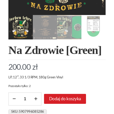
Na Zdrowie [Green]
200.00
zł
LP, 12″, 33 1/3 RPM, 180g Green Vinyl
Pozostało tylko: 2
ilość
Dodaj do koszyka
Na
Zdrowie
[Green]
SKU:
5907996085286