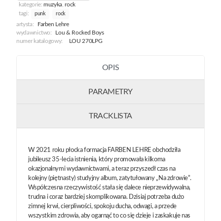
kategorie:
muzyka
,
rock
tagi:
punk
rock
artysta:
Farben Lehre
wydawnictwo:
Lou & Rocked Boys
numer katalogowy:
LOU 270LPG
OPIS
PARAMETRY
TRACKLISTA
W 2021 roku płocka formacja FARBEN LEHRE obchodziła
jubileusz 35-lecia istnienia, który promowała kilkoma
okazjonalnymi wydawnictwami, a teraz przyszedł czas na
kolejny (piętnasty) studyjny album, zatytułowany „Na zdrowie”.
Współczesna rzeczywistość stała się dalece nieprzewidywalna,
trudna i coraz bardziej skomplikowana. Dzisiaj potrzeba dużo
zimnej krwi, cierpliwości, spokoju ducha, odwagi, a przede
wszystkim zdrowia, aby ogarnąć to co się dzieje i zaskakuje nas