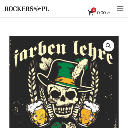
0
0.00 zł