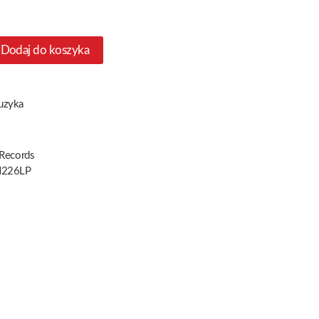
Dodaj do koszyka
uzyka
 Records
226LP