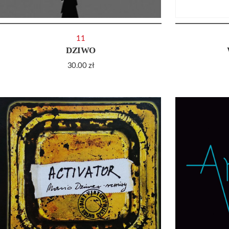
11
DZIWO
30.00
zł