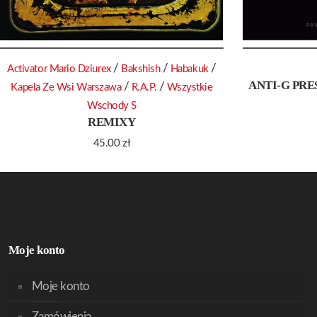
/
/
/
Activator Mario Dziurex
Bakshish
Habakuk
ANTI-G PRE
/
/
Kapela Ze Wsi Warszawa
R.A.P.
Wszystkie
Wschody S
REMIXY
45.00
zł
Moje konto
Moje konto
Zamówienia