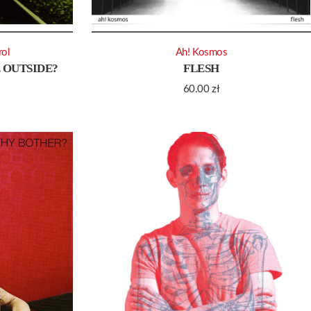
rol
Ah! Kosmos
 OUTSIDE?
FLESH
60.00
zł