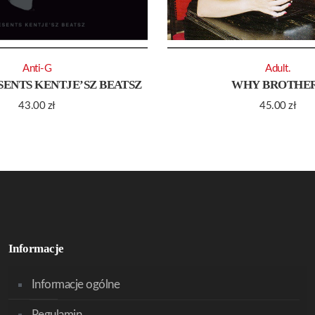
Anti-G
Adult.
SENTS KENTJE’SZ BEATSZ
WHY BROTHE
43.00
zł
45.00
zł
Informacje
Informacje ogólne
Regulamin