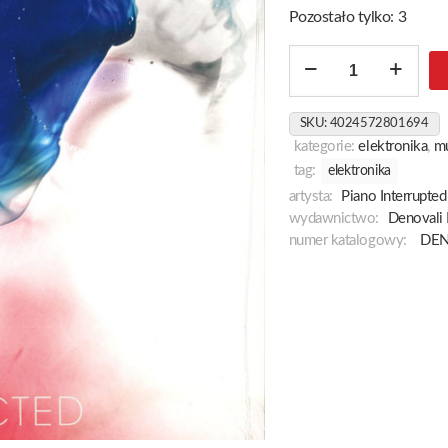
Pozostało tylko: 3
ilość
The
Unified
SKU:
4024572801694
Field
kategorie:
elektronika
,
m
Reconstructed
tag:
elektronika
artysta:
Piano Interrupted
wydawnictwo:
Denovali
numer katalogowy:
DEN