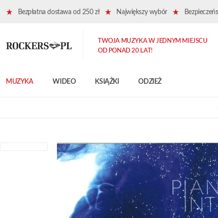
Bezpłatna dostawa od 250 zł
Największy wybór
Bezpieczeńst
TWOJA MUZYKA W JEDNYM MIEJSCU
OD PONAD 20 LAT!
MUZYKA
WIDEO
KSIĄŻKI
ODZIEŻ