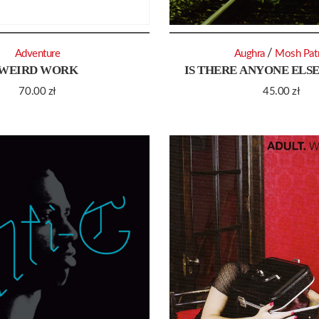
/
Adventure
Aughra
Mosh Pat
WEIRD WORK
IS THERE ANYONE ELSE
70.00
zł
45.00
zł