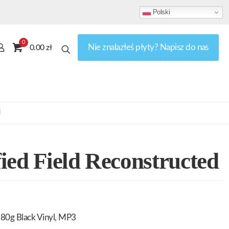
Polski
0
Nie znalazłeś płyty? Napisz do nas
0.00 zł
d
ied Field Reconstructed
80g Black Vinyl, MP3