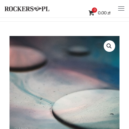
0
0.00 zł