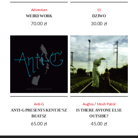
Adventure
11
WEIRD WORK
DZIWO
70.00
zł
30.00
zł
/
Anti-G
Aughra
Mosh Patrol
ANTI-G PRESENTS KENTJE’SZ
IS THERE ANYONE ELSE
BEATSZ
OUTSIDE?
65.00
zł
45.00
zł