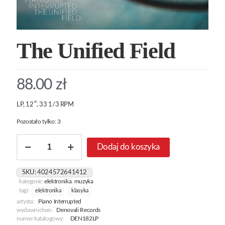
The Unified Field
88.00
zł
LP, 12″, 33 1/3 RPM
Pozostało tylko: 3
ilość
Dodaj do koszyka
The
Unified
Field
SKU:
4024572641412
kategorie:
elektronika
,
muzyka
tagi:
elektronika
klasyka
artysta:
Piano Interrupted
wydawnictwo:
Denovali Records
numer katalogowy:
DEN182LP