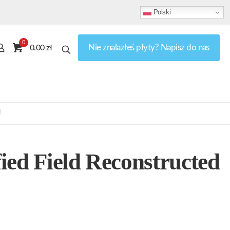
Polski
0
Nie znalazłeś płyty? Napisz do nas
0.00 zł
d
ied Field Reconstructed