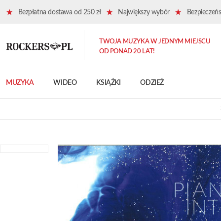
Bezpłatna dostawa od 250 zł
Największy wybór
Bezpieczeńst
TWOJA MUZYKA W JEDNYM MIEJSCU
OD PONAD 20 LAT!
MUZYKA
WIDEO
KSIĄŻKI
ODZIEŻ