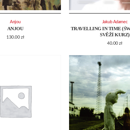
Anjou
Jakub Adamec
ANJOU
TRAVELLING IN TIME (ŚW
SVĚŽÍ KURZ)
130.00
zł
40.00
zł