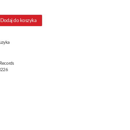
Dodaj do koszyka
uzyka
 Records
226