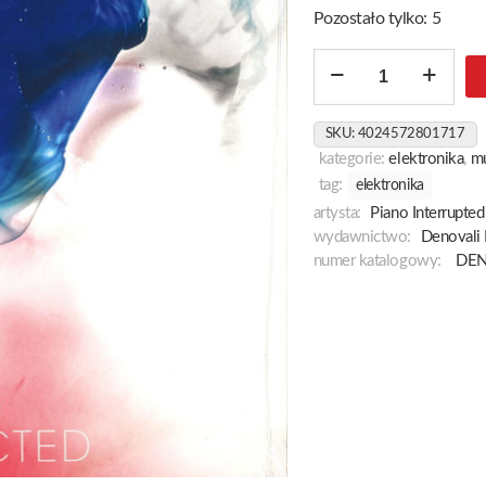
Pozostało tylko: 5
ilość
The
Unified
SKU:
4024572801717
Field
kategorie:
elektronika
,
m
Reconstructed
tag:
elektronika
artysta:
Piano Interrupted
wydawnictwo:
Denovali
numer katalogowy:
DEN