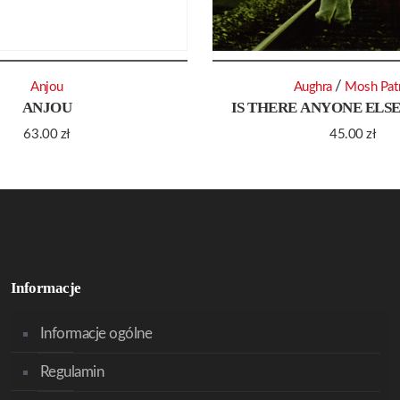
/
Anjou
Aughra
Mosh Pat
ANJOU
IS THERE ANYONE ELSE
63.00
zł
45.00
zł
Informacje
Informacje ogólne
Regulamin