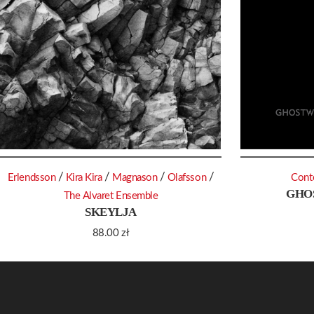
/
/
/
/
Erlendsson
Kira Kira
Magnason
Olafsson
Cont
GHO
The Alvaret Ensemble
SKEYLJA
88.00
zł