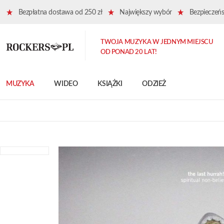
Bezpłatna dostawa od 250 zł
Największy wybór
Bezpieczeńst
TWOJA MUZYKA W JEDNYM MIEJSCU
OD PONAD 20 LAT!
MUZYKA
WIDEO
KSIĄŻKI
ODZIEŻ