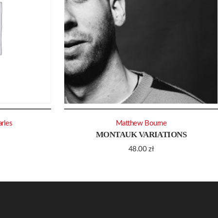
rles
Matthew Bourne
MONTAUK VARIATIONS
48.00
zł