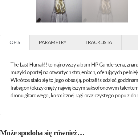
OPIS
PARAMETRY
TRACKLISTA
The Last Hurrah!! to najnowszy album HP Gundersena, znaneg
muzyki opartej na otwartych strojeniach, oferujących pełniej
Wkrótce stało się to jego obsesją, potrafił siedzieć godzi
Irabagon (okrzyknięty największym saksofonowym talentem o
dronu gitarowego, kosmicznej ragi oraz czystego popu z dom
Może spodoba się również…