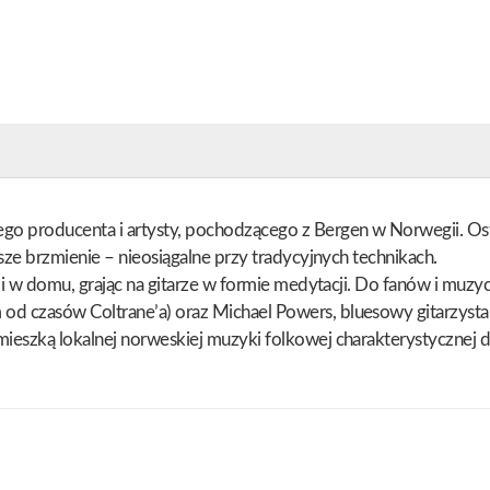
o producenta i artysty, pochodzącego z Bergen w Norwegii. Ostat
sze brzmienie – nieosiągalne przy tradycyjnych technikach.
nami w domu, grając na gitarze w formie medytacji. Do fanów i m
d czasów Coltrane’a) oraz Michael Powers, bluesowy gitarzysta. 
ieszką lokalnej norweskiej muzyki folkowej charakterystycznej d