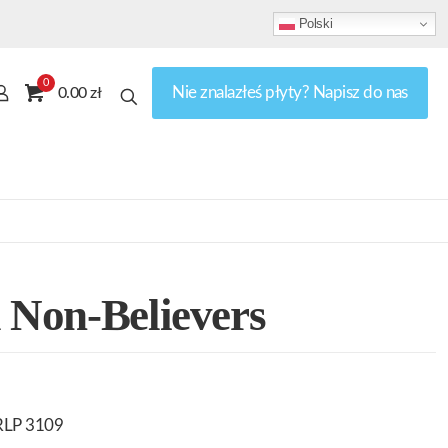
Polski
0
Nie znalazłeś płyty? Napisz do nas
0.00 zł
l Non-Believers
RLP 3109