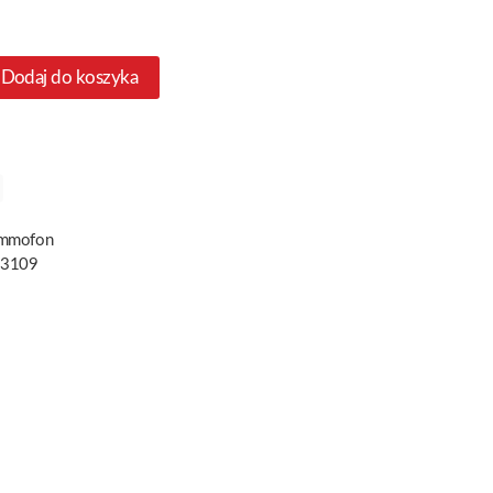
Dodaj do koszyka
ammofon
 3109