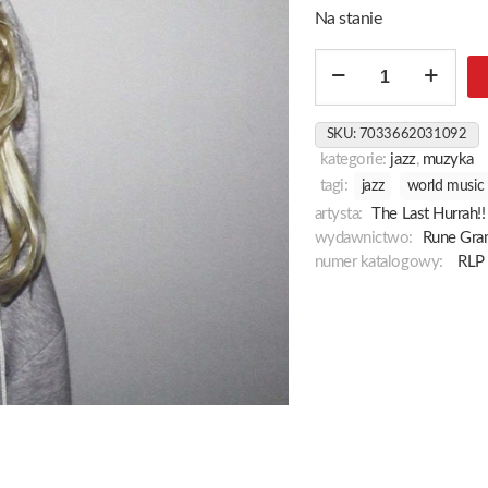
Na stanie
ilość
Spiritual
Non-
SKU:
7033662031092
Believers
kategorie:
jazz
,
muzyka
tagi:
jazz
world music
artysta:
The Last Hurrah!!
wydawnictwo:
Rune Gr
numer katalogowy:
RLP