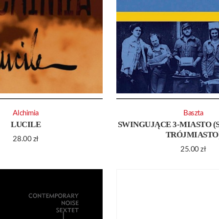
Alchimia
Baszta
LUCILE
SWINGUJĄCE 3-MIASTO 
TRÓJMIASTO
28.00
zł
25.00
zł