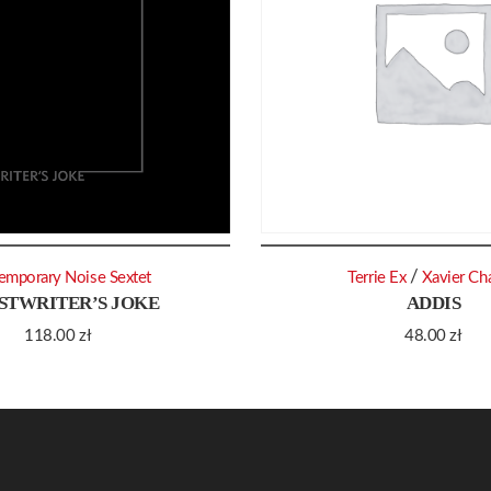
/
emporary Noise Sextet
Terrie Ex
Xavier Cha
STWRITER’S JOKE
ADDIS
118.00
zł
48.00
zł