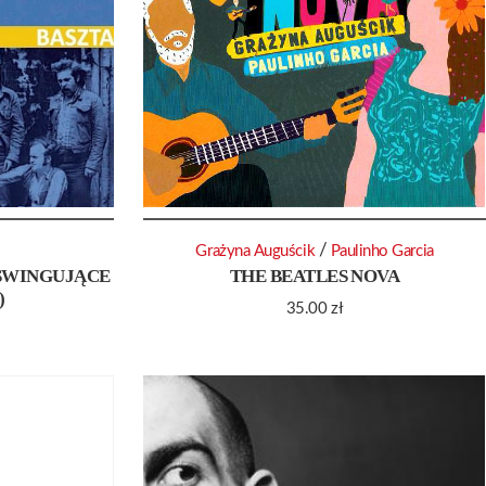
/
Grażyna Auguścik
Paulinho Garcia
(SWINGUJĄCE
THE BEATLES NOVA
)
35.00
zł