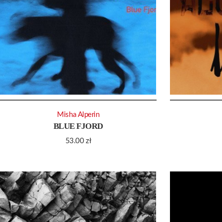
Misha Alperin
BLUE FJORD
53.00
zł