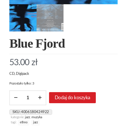
Blue Fjord
53.00
zł
CD, Digipack
Pozostało tylko: 3
ilość
Dodaj do koszyka
Blue
Fjord
SKU:
4006180424922
kategorie:
jazz
,
muzyka
tagi:
ethno
jazz