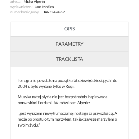
artysta:
Misha Alperin
wydawnictwo:
Jaro Medien
numer katalogowy:
JARO 4249-2
OPIS
PARAMETRY
TRACKLISTA
To nagranie powstało na początku lat dziewięćdziesiątych i do
2004 r. było wydane tylko w Rosji.
Muzyka na tej płycie nie jest bezpośrednio inspirowana
norweskimi fiordami. Jak mówi nam Alperin:
„jest wyrazem niewytłumaczalnej nostalgii za przyszłością. A
może po prostu o tym marzyłem, tak jak zawsze marzyłem o
swoim życiu.”