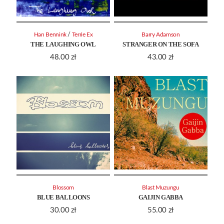
/
Han Bennink
Terrie Ex
Barry Adamson
THE LAUGHING OWL
STRANGER ON THE SOFA
48.00
zł
43.00
zł
Blossom
Blast Muzungu
BLUE BALLOONS
GAIJIN GABBA
30.00
zł
55.00
zł