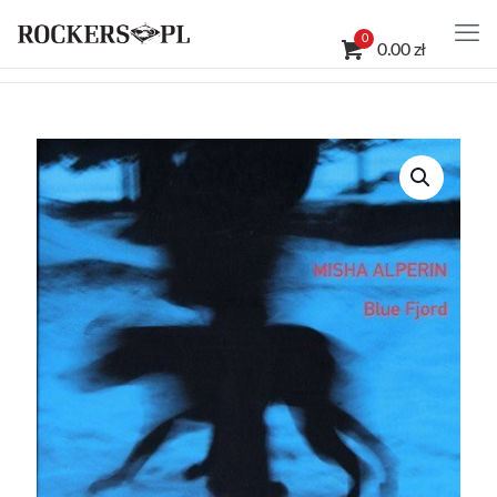
0
0.00 zł