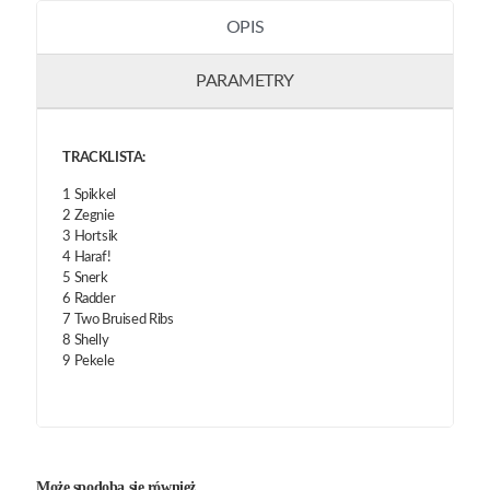
OPIS
PARAMETRY
TRACKLISTA:
1 Spikkel
2 Zegnie
3 Hortsik
4 Haraf!
5 Snerk
6 Radder
7 Two Bruised Ribs
8 Shelly
9 Pekele
Może spodoba się również…