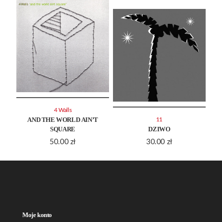
4 Walls
AND THE WORLD AIN’T
11
SQUARE
DZIWO
50.00
zł
30.00
zł
Moje konto