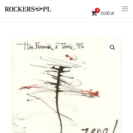
0
0.00 zł