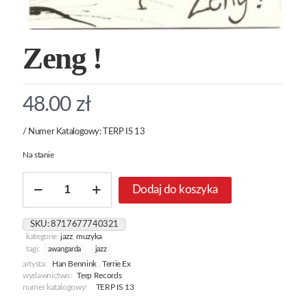
Zeng !
48.00
zł
/ Numer Katalogowy: TERP IS 13
Na stanie
ilość
Dodaj do koszyka
Zeng
!
SKU:
8717677740321
kategorie:
jazz
,
muzyka
tagi:
awangarda
jazz
artysta:
Han Bennink
,
Terrie Ex
wydawnictwo:
Terp Records
numer katalogowy:
TERP IS 13