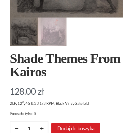
Shade Themes From
Kairos
128.00
zł
2LP, 12″, 45 & 33 1/3 RPM, Black Vinyl, Gatefold
Pozostało tylko: 5
ilość
Dodaj do koszyka
Shade