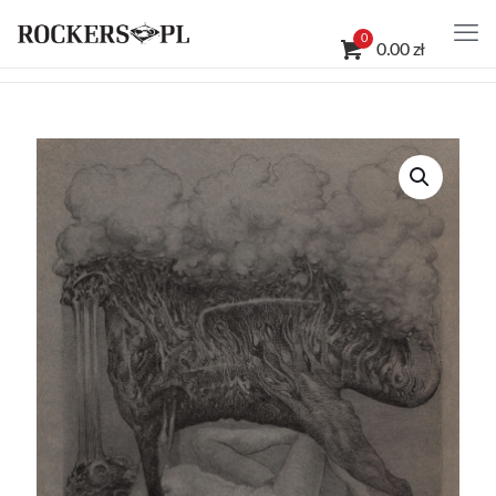
0
0.00 zł