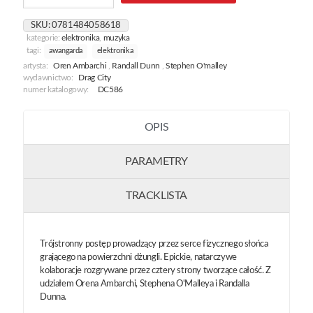
Themes
From
SKU:
0781484058618
Kairos
kategorie:
elektronika
,
muzyka
tagi:
awangarda
elektronika
artysta:
Oren Ambarchi
,
Randall Dunn
,
Stephen O'malley
wydawnictwo:
Drag City
numer katalogowy:
DC586
OPIS
PARAMETRY
TRACKLISTA
Trójstronny postęp prowadzący przez serce fizycznego słońca
grającego na powierzchni dżungli. Epickie, natarczywe
kolaboracje rozgrywane przez cztery strony tworzące całość. Z
udziałem Orena Ambarchi, Stephena O'Malleya i Randalla
Dunna.