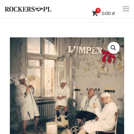
0
0.00 zł