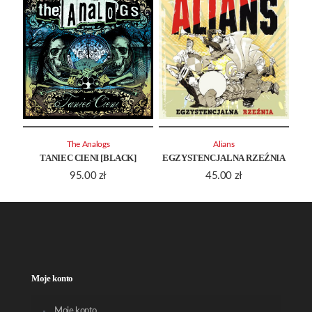
The Analogs
Alians
TANIEC CIENI [BLACK]
EGZYSTENCJALNA RZEŹNIA
95.00
zł
45.00
zł
Moje konto
Moje konto