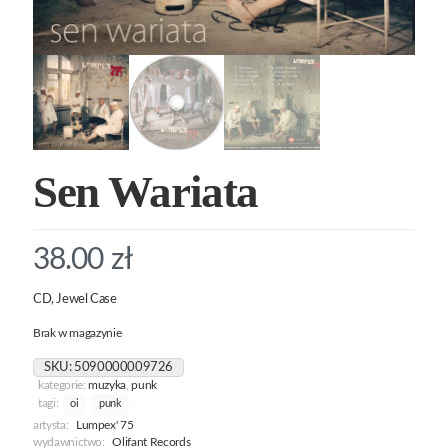
Sen Wariata
38.00
zł
CD, Jewel Case
Brak w magazynie
SKU:
5090000009726
kategorie:
muzyka
,
punk
tagi:
oi
punk
artysta:
Lumpex' 75
wydawnictwo:
Olifant Records