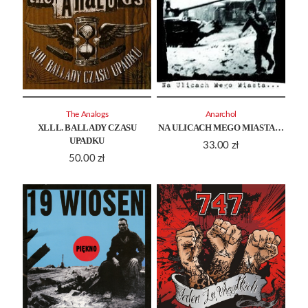
The Analogs
Anarchol
XLLL. BALLADY CZASU
NA ULICACH MEGO MIASTA…
UPADKU
33.00
zł
50.00
zł