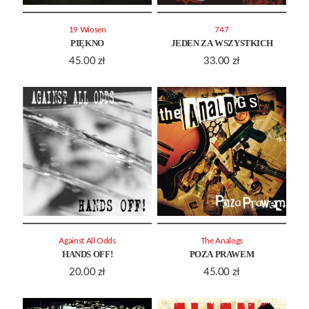
19 Wiosen
747
PIĘKNO
JEDEN ZA WSZYSTKICH
45.00
zł
33.00
zł
Against All Odds
The Analogs
HANDS OFF!
POZA PRAWEM
20.00
zł
45.00
zł