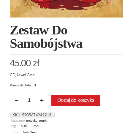
Zestaw Do
Samobójstwa
45.00
zł
CD, Jewel Case
Pozostało tylko: 3
ilość
Dodaj do koszyka
Zestaw
Do
Samobójstwa
SKU:
5905674941213
kategorie:
muzyka
,
punk
tagi:
punk
rock
artysta:
Anti Dread