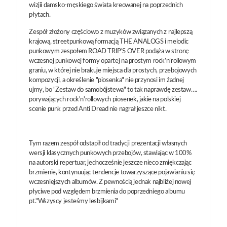
wizjii damsko-męskiego świata kreowanej na poprzednich
płytach.
Zespół złożony częściowo z muzyków związanych z najlepszą
krajową, streetpunkową formacją THE ANALOGS i melodic
punkowym zespołem ROAD TRIP'S OVER podąża w stronę
wczesnej punkowej formy opartej na prostym rock’n’rollowym
graniu, w której nie brakuje miejsca dla prostych, przebojowych
kompozycji, a określenie "piosenka" nie przynosi im żadnej
ujmy, bo "Zestaw do samobójstewa" to tak naprawdę zestaw….
porywających rock'n'rollowych piosenek, jakie na polskiej
scenie punk przed Anti Dread nie nagrał jeszce nikt.
Tym razem zespół odstapił od tradycji prezentacji własnych
wersji klasycznych punkowych przebojów, stawiając w 100%
na autorski repertuar, jednocześnie jeszcze nieco zmiękczając
brzmienie, kontynuując tendencje towarzyszące pojawianiu się
wczesniejszych albumów. Z pewnością jednak najbliżej nowej
płyciwe pod względem brzmienia do poprzedniego albumu
pt."Wszyscy jesteśmy lesbijkami"