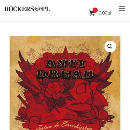
0
0.00 zł