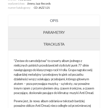
wydawnictwo:
Jimmy Jazz Records
numer katalogowy:
CD JAZZ 121
OPIS
PARAMETRY
TRACKLISTA
"Zestaw do samobójstwa" to czwarty album jednego z
nielicznych polskich przedstawicieli stylistyki punk 77 silnie
nawiązującego do klasycznego rock'n'rolla. Grupa nagrała swój
najbardziej melodyjny i przebojowy krążek od poczatku
działalności wręcz ociekający przebojami, którego głownym
atutem – poza porywająca muzyką – są teksty, raz poważne
innym razem z przymrużeniem oka, czasem ironiczne, a czasem
pouczające, doskonale pasujące do klimatuy muzyki Anti Dread.
Pewne jest, że nowy album odsłania w tekstach bardziej
poważne oblicze Anti Dread, nieco odległe od prześmiewczej