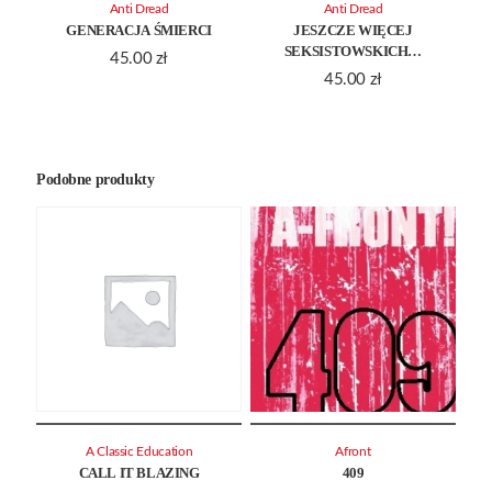
Anti Dread
Anti Dread
GENERACJA ŚMIERCI
JESZCZE WIĘCEJ
SEKSISTOWSKICH…
45.00
zł
45.00
zł
Podobne produkty
A Classic Education
Afront
CALL IT BLAZING
409