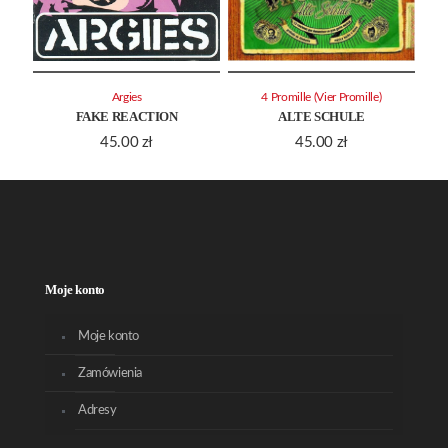
Argies
4 Promille (Vier Promille)
FAKE REACTION
ALTE SCHULE
45.00
zł
45.00
zł
Moje konto
Moje konto
Zamówienia
Adresy