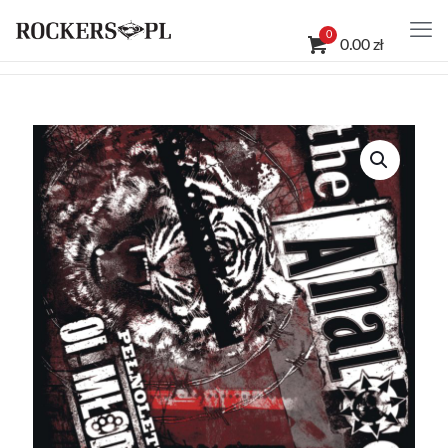
0
0.00 zł