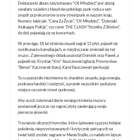
Debiutancki album zatytułowany "Oi! Młodzież" jest dzisiaj
uważany za jeden z klasyków polskiego punk rocka a sam
zespół za prekursorów sceny streetpunk w naszym kraju.
Numery takie jak, “Cena Za Życie”, “Oi! Młodzież”, “Dzieciaki
Atakujące Policję”, czy cover THE CLASH “Strzelby Z Brixton”,
do dziś pojawiają się na koncertach.
W przeciągu 18 lat istnienia zespół nagrał 13 płyt, pojawił się
na kilkunastu kompilacjach, w międzyczasie zmieniali się też
muzyc. Z pierwotnego składu pozostał Dominik oraz Paweł, a
pojawili się: Krystian "Kris" Faszczewski (gitara), Przemysław
"Benon" Kaczmarek (bass), Karol Faszczewski (perkusja).
To co pozostało niezmienne to charakter zespołu, jego energia,
punkowa hardość i zaciętość, a przede wszystkim zasłużone
miejsce na scenie street punkowej.
Aby uczcić osiemnastolecie swojego istnienia muzycy
postanowili jeszcze raz nagrać płytę zawierającą swoje
pierwsze piosenki.
Trzynaście ulicznych hymnów, które śpiewane są przez kolejne
pokolenia, nieprzystosowanych i krytycznie patrzących na
świat ludzi zostały nagrane w Mania Studio, co nadało im lepsze