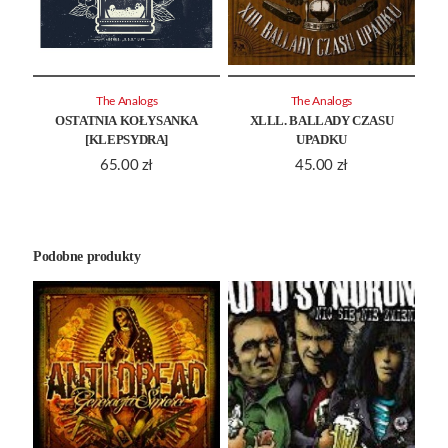
The Analogs
The Analogs
OSTATNIA KOŁYSANKA
XLLL. BALLADY CZASU
[KLEPSYDRA]
UPADKU
65.00
zł
45.00
zł
Podobne produkty