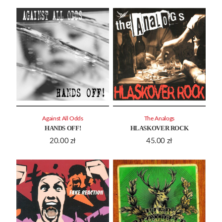
Against All Odds
The Analogs
HANDS OFF!
HLASKOVER ROCK
20.00
zł
45.00
zł