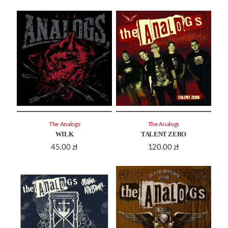
The Analogs
The Analogs
WILK
TALENT ZERO
45.00
zł
120.00
zł