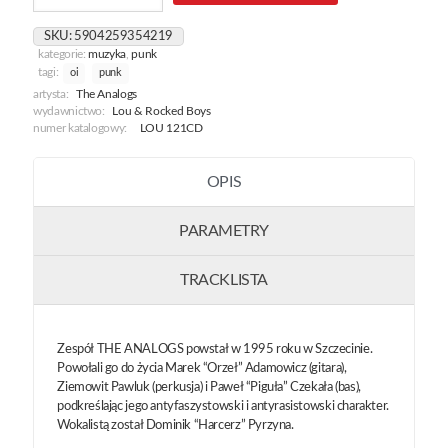
Oi!
Młodzież
SKU:
5904259354219
kategorie:
muzyka
,
punk
tagi:
oi
punk
artysta:
The Analogs
wydawnictwo:
Lou & Rocked Boys
numer katalogowy:
LOU 121CD
OPIS
PARAMETRY
TRACKLISTA
Zespół THE ANALOGS powstał w 1995 roku w Szczecinie.
Powołali go do życia Marek “Orzeł” Adamowicz (gitara),
Ziemowit Pawluk (perkusja) i Paweł “Piguła” Czekała (bas),
podkreślając jego antyfaszystowski i antyrasistowski charakter.
Wokalistą został Dominik “Harcerz” Pyrzyna.