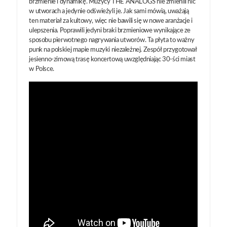
brzmienie i dynamikę. Muzycy THE ANALOGS nie zmienili nic
w utworach a jedynie odświeżyli je. Jak sami mówią, uważają
ten materiał za kultowy, więc nie bawili się w nowe aranżacje i
ulepszenia. Poprawili jedyni braki brzmieniowe wynikające ze
sposobu pierwotnego nagrywania utworów. Ta płyta to ważny
punk na polskiej mapie muzyki niezależnej. Zespół przygotował
jesienno-zimową trasę koncertową uwzględniając 30-ści miast
w Polsce.