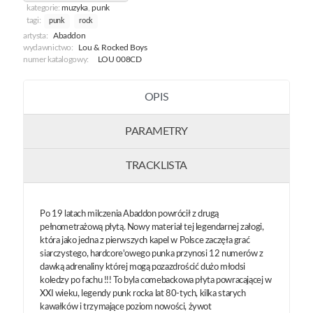
kategorie:
muzyka
,
punk
tagi:
punk
rock
artysta:
Abaddon
wydawnictwo:
Lou & Rocked Boys
numer katalogowy:
LOU 008CD
OPIS
PARAMETRY
TRACKLISTA
Po 19 latach milczenia Abaddon powrócił z drugą
pełnometrażową płytą. Nowy materiał tej legendarnej załogi,
która jako jedna z pierwszych kapel w Polsce zaczęła grać
siarczystego, hardcore'owego punka przynosi 12 numerów z
dawką adrenaliny której mogą pozazdrościć dużo młodsi
koledzy po fachu !!! To byla comebackowa płyta powracającej w
XXI wieku, legendy punk rocka lat 80-tych, kilka starych
kawałków i trzymające poziom nowości, żywot