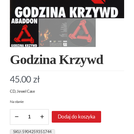
Godzina Krzywd
45.00
zł
CD, Jewel Case
Na stanie
ilość
Dodaj do koszyka
Godzina
Krzywd
SKU:
5904259351744