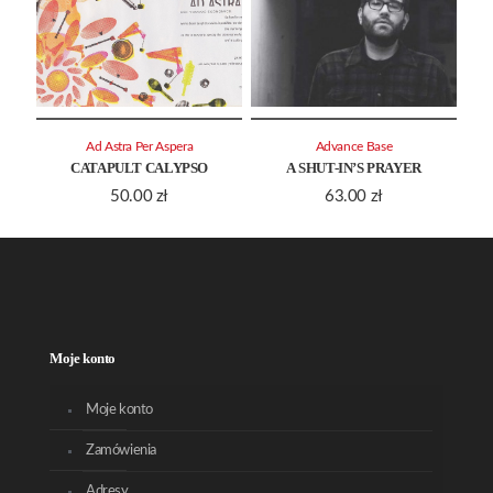
Ad Astra Per Aspera
Advance Base
CATAPULT CALYPSO
A SHUT-IN’S PRAYER
50.00
zł
63.00
zł
Moje konto
Moje konto
Zamówienia
Adresy