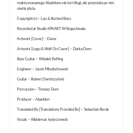
reaktywowanego Abaddonu nie był długi, ale pozostała po nim
niezła płyta.
Copyright (c) – Lou & Rocked Boys
Recorded at Studio SPAART W Boguchwale.
Artwork [Cover] – Daras
Artwork [Logo & Wolf On Cover] – Darka Dorn
Bass Guitar – Władek Refling
Engineer – Jacek Młodochowski
Guitar – Robert Dembczyński
Percussion – Tomasz Dorn
Producer – Abaddon
Translated By [Translations Provided By] – Sebastian Rerak
Vocals – Waldemar Jędyczowski