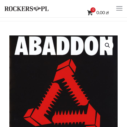
0
0.00 zł