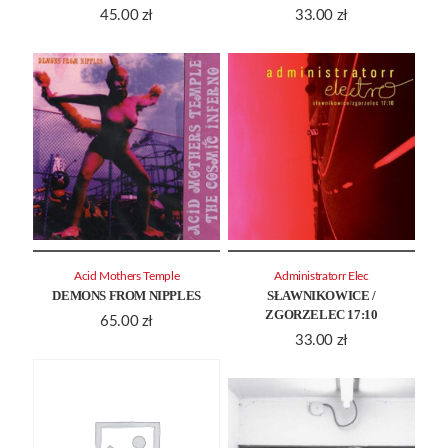
45.00
zł
33.00
zł
Acid Mothers Temple
Administratorr Elec
DEMONS FROM NIPPLES
SŁAWNIKOWICE /
ZGORZELEC 17:10
65.00
zł
33.00
zł