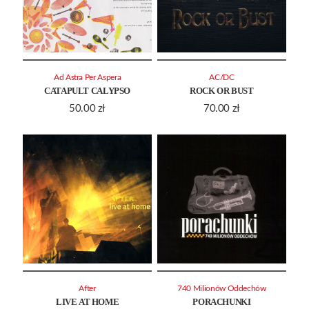
Ad Astra Per Aspera
AC/DC
CATAPULT CALYPSO
ROCK OR BUST
50.00
zł
70.00
zł
After
740 Milionów Oddechów
LIVE AT HOME
PORACHUNKI