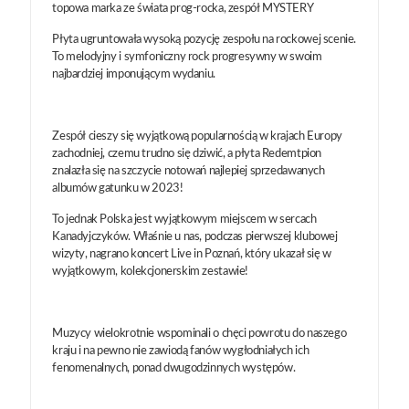
topowa marka ze świata prog-rocka, zespół MYSTERY
Płyta ugruntowała wysoką pozycję zespołu na rockowej scenie.
To melodyjny i symfoniczny rock progresywny w swoim
najbardziej imponującym wydaniu.
Zespół cieszy się wyjątkową popularnością w krajach Europy
zachodniej, czemu trudno się dziwić, a płyta Redemtpion
znalazła się na szczycie notowań najlepiej sprzedawanych
albumów gatunku w 2023!
To jednak Polska jest wyjątkowym miejscem w sercach
Kanadyjczyków. Właśnie u nas, podczas pierwszej klubowej
wizyty, nagrano koncert Live in Poznań, który ukazał się w
wyjątkowym, kolekcjonerskim zestawie!
Muzycy wielokrotnie wspominali o chęci powrotu do naszego
kraju i na pewno nie zawiodą fanów wygłodniałych ich
fenomenalnych, ponad dwugodzinnych występów.