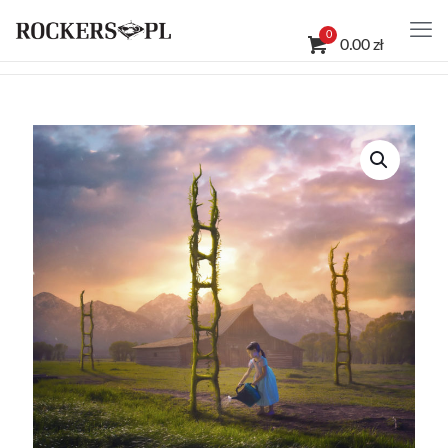
0
0.00 zł