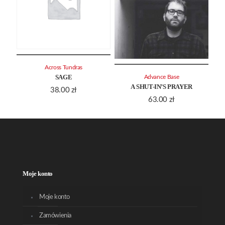
Across Tundras
SAGE
Advance Base
A SHUT-IN’S PRAYER
38.00
zł
63.00
zł
Moje konto
Moje konto
Zamówienia