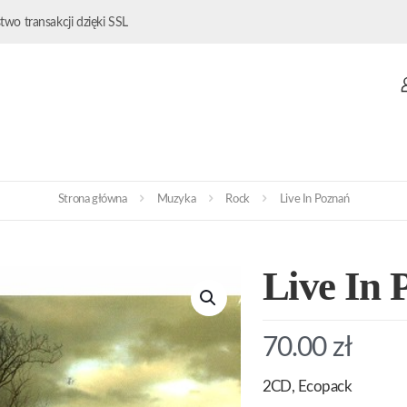
wo transakcji dzięki SSL
Strona główna
Muzyka
Rock
Live In Poznań
Live In 
70.00
zł
2CD, Ecopack