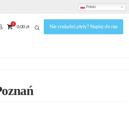
Polski
0
Nie znalazłeś płyty? Napisz do nas
0.00 zł
Poznań