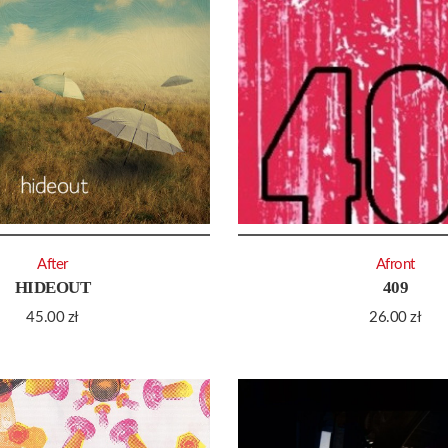
After
Afront
HIDEOUT
409
45.00
zł
26.00
zł