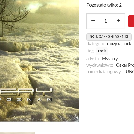
Pozostało tylko: 2
ilość
Live
In
SKU:
0777078607133
Poznań
kategorie:
muzyka
,
rock
tag:
rock
artysta:
Mystery
wydawnictwo:
Oskar Pr
numer katalogowy:
UNC