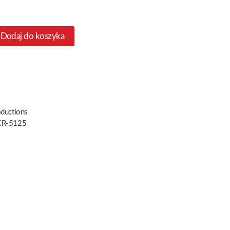
Dodaj do koszyka
oductions
R-5125