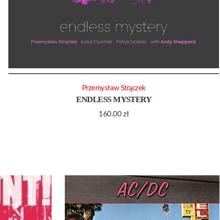
Przemysław Strączek
ENDLESS MYSTERY
160.00
zł