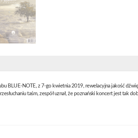
ubu BLUE-NOTE, z 7-go kwietnia 2019, rewelacyjna jakość dźwię
rzesłuchaniu taśm, zespół uznał, że poznański koncert jest tak do