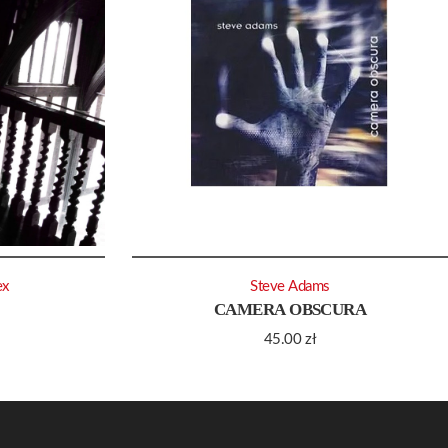
ex
Steve Adams
CAMERA OBSCURA
45.00
zł