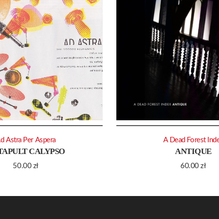
d Astra Per Aspera
A Dead Forest Ind
TAPULT CALYPSO
ANTIQUE
50.00
zł
60.00
zł