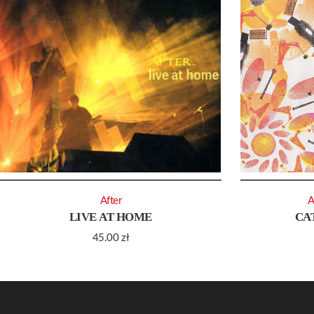
After
A
LIVE AT HOME
CA
45.00
zł