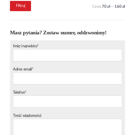
Cena
Cena
Filtruj
Cena:
70 zł
—
160 zł
min.
maks.
Masz pytania? Zostaw numer, oddzwonimy!
Imię i nazwisko*
Adres email*
Telefon*
Treść wiadomości