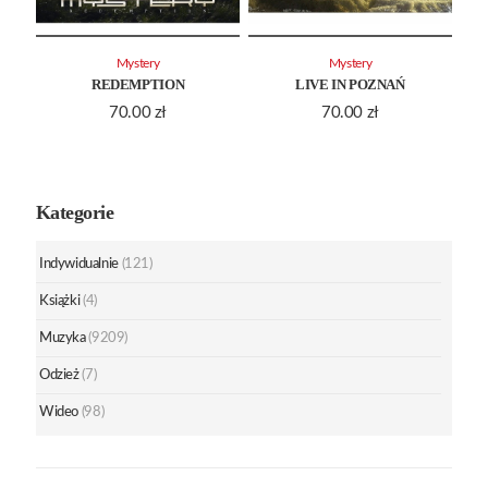
Mystery
Mystery
REDEMPTION
LIVE IN POZNAŃ
70.00
zł
70.00
zł
Kategorie
Indywidualnie
(121)
Książki
(4)
Muzyka
(9209)
Odzież
(7)
Wideo
(98)