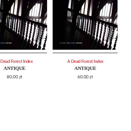
 Dead Forest Index
A Dead Forest Index
ANTIQUE
ANTIQUE
80.00
zł
60.00
zł