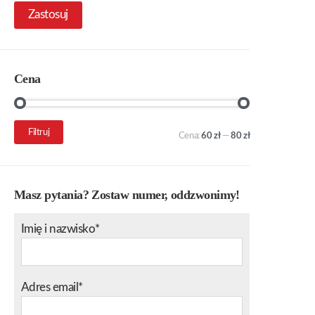
Zastosuj
Cena
Cena
Cena
Filtruj
Cena:
60 zł
—
80 zł
min.
maks.
Masz pytania? Zostaw numer, oddzwonimy!
Imię i nazwisko*
Adres email*