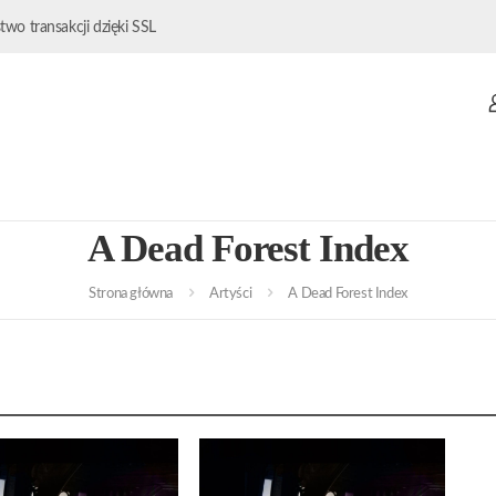
wo transakcji dzięki SSL
A Dead Forest Index
Strona główna
Artyści
A Dead Forest Index