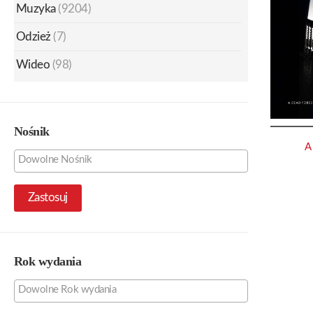
Muzyka
(9204)
Odzież
(7)
Wideo
(98)
Nośnik
A
Zastosuj
Rok wydania