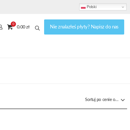
Polski
0
Nie znalazłeś płyty? Napisz do nas
0.00 zł