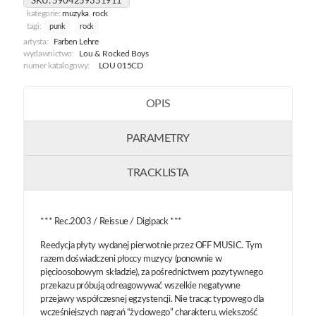
SKU:
5904259351911
kategorie:
muzyka
,
rock
tagi:
punk
rock
artysta:
Farben Lehre
wydawnictwo:
Lou & Rocked Boys
numer katalogowy:
LOU 015CD
OPIS
PARAMETRY
TRACKLISTA
*** Rec.2003 / Reissue / Digipack ***
Reedycja płyty wydanej pierwotnie przez OFF MUSIC. Tym
razem doświadczeni płoccy muzycy (ponownie w
pięcioosobowym składzie), za pośrednictwem pozytywnego
przekazu próbują odreagowywać wszelkie negatywne
przejawy współczesnej egzystencji. Nie tracąc typowego dla
wcześniejszych nagrań “życiowego” charakteru, większość