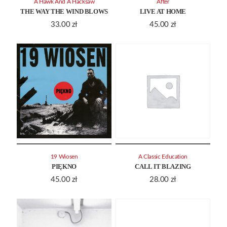
A Hawk And A Hacksaw
After
THE WAY THE WIND BLOWS
LIVE AT HOME
33.00
zł
45.00
zł
19 Wiosen
A Classic Education
PIĘKNO
CALL IT BLAZING
45.00
zł
28.00
zł