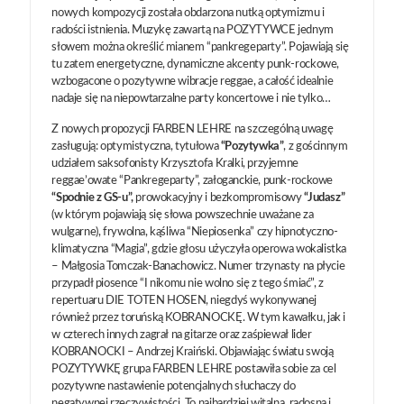
nowych kompozycji została obdarzona nutką optymizmu i
radości istnienia. Muzykę zawartą na POZYTYWCE jednym
słowem można określić mianem “pankregeparty”. Pojawiają się
tu zatem energetyczne, dynamiczne akcenty punk-rockowe,
wzbogacone o pozytywne wibracje reggae, a całość idealnie
nadaje się na niepowtarzalne party koncertowe i nie tylko…
Z nowych propozycji FARBEN LEHRE na szczególną uwagę
zasługują: optymistyczna, tytułowa
“Pozytywka”
, z gościnnym
udziałem saksofonisty Krzysztofa Kralki, przyjemne
reggae’owate “Pankregeparty”, załoganckie, punk-rockowe
“Spodnie z GS-u”,
prowokacyjny i bezkompromisowy
“Judasz”
(w którym pojawiają się słowa powszechnie uważane za
wulgarne), frywolna, kąśliwa “Niepiosenka” czy hipnotyczno-
klimatyczna “Magia”, gdzie głosu użyczyła operowa wokalistka
– Małgosia Tomczak-Banachowicz. Numer trzynasty na płycie
przypadł piosence “I nikomu nie wolno się z tego śmiać”, z
repertuaru DIE TOTEN HOSEN, niegdyś wykonywanej
również przez toruńską KOBRANOCKĘ. W tym kawałku, jak i
w czterech innych zagrał na gitarze oraz zaśpiewał lider
KOBRANOCKI – Andrzej Kraiński. Objawiając światu swoją
POZYTYWKĘ grupa FARBEN LEHRE postawiła sobie za cel
pozytywne nastawienie potencjalnych słuchaczy do
negatywnej rzeczywistości. To najbardziej witalna, radosna i