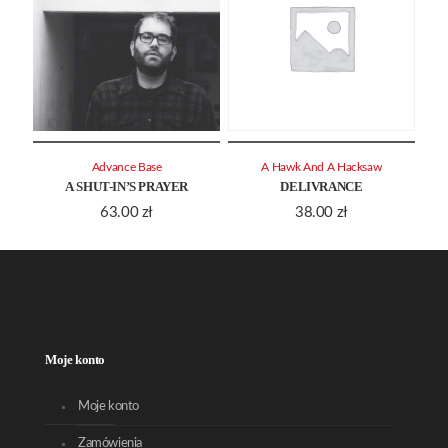
Advance Base
A Hawk And A Hacksaw
A SHUT-IN’S PRAYER
DELIVRANCE
63.00
zł
38.00
zł
Moje konto
Moje konto
Zamówienia