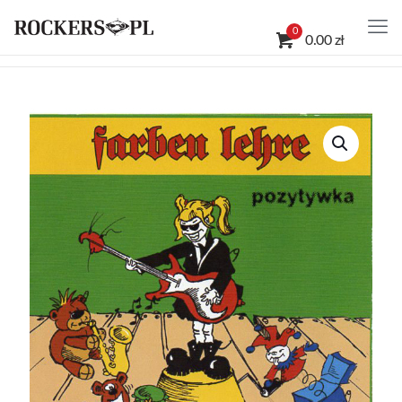
0
0.00 zł