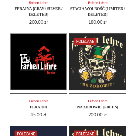
Farben Lehre
Farben Lehre
FERAJNA [GRAY / SILVER /
STACJA WOLNOŚĆ [LIMITED /
DELETED]
DELETED]
200.00
zł
180.00
zł
POLECANE
Farben Lehre
Farben Lehre
FERAJNA
NA ZDROWIE [GREEN]
45.00
zł
200.00
zł
POLECANE
POLECANE