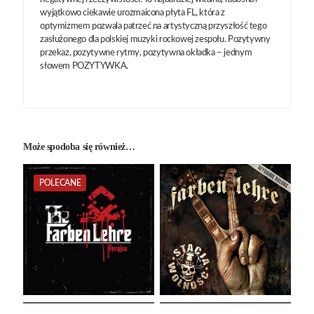
wyjątkowo ciekawie urozmaicona płyta FL, która z
optymizmem pozwala patrzeć na artystyczną przyszłość tego
zasłużonego dla polskiej muzyki rockowej zespołu. Pozytywny
przekaz, pozytywne rytmy, pozytywna okładka – jednym
słowem POZYTYWKA.
Może spodoba się również…
POLECANE