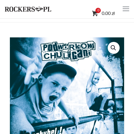
0
0.00 zł