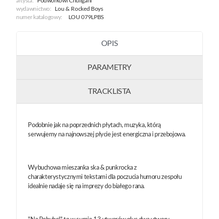
artysta:
Podwórkowi Chuligani
wydawnictwo:
Lou & Rocked Boys
numer katalogowy:
LOU 079LPBS
OPIS
PARAMETRY
TRACKLISTA
Podobnie jak na poprzednich płytach, muzyka, którą
serwujemy na najnowszej płycie jest energiczna i przebojowa.
Wybuchowa mieszanka ska & punkrocka z
charakterystycznymi tekstami dla poczucia humoru zespołu
idealnie nadaje się na imprezy do białego rana.