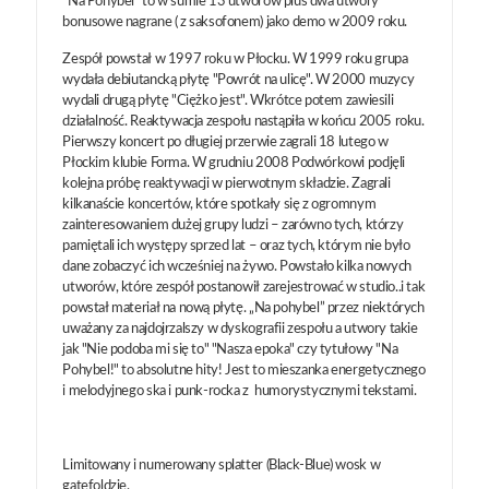
"Na Pohybel" to w sumie 13 utworów plus dwa utwory
bonusowe nagrane ( z saksofonem) jako demo w 2009 roku.
Zespół powstał w 1997 roku w Płocku. W 1999 roku grupa
wydała debiutancką płytę "Powrót na ulicę". W 2000 muzycy
wydali drugą płytę "Ciężko jest". Wkrótce potem zawiesili
działalność. Reaktywacja zespołu nastąpiła w końcu 2005 roku.
Pierwszy koncert po długiej przerwie zagrali 18 lutego w
Płockim klubie Forma. W grudniu 2008 Podwórkowi podjęli
kolejna próbę reaktywacji w pierwotnym składzie. Zagrali
kilkanaście koncertów, które spotkały się z ogromnym
zainteresowaniem dużej grupy ludzi – zarówno tych, którzy
pamiętali ich występy sprzed lat – oraz tych, którym nie było
dane zobaczyć ich wcześniej na żywo. Powstało kilka nowych
utworów, które zespół postanowił zarejestrować w studio..i tak
powstał materiał na nową płytę. „Na pohybel” przez niektórych
uważany za najdojrzalszy w dyskografii zespołu a utwory takie
jak "Nie podoba mi się to" "Nasza epoka" czy tytułowy "Na
Pohybel!" to absolutne hity! Jest to mieszanka energetycznego
i melodyjnego ska i punk-rocka z humorystycznymi tekstami.
Limitowany i numerowany splatter (Black-Blue) wosk w
gatefoldzie.