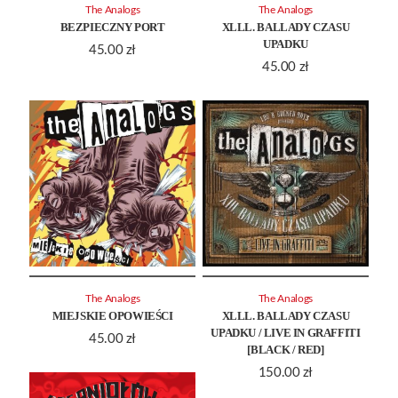
The Analogs
The Analogs
BEZPIECZNY PORT
XLLL. BALLADY CZASU
UPADKU
45.00
zł
45.00
zł
The Analogs
The Analogs
MIEJSKIE OPOWIEŚCI
XLLL. BALLADY CZASU
UPADKU / LIVE IN GRAFFITI
45.00
zł
[BLACK / RED]
150.00
zł