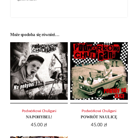
Może spodoba się również…
Podwórkowi Chuligani
Podwórkowi Chuligani
NA POHYBEL!
POWRÓT NA ULICĘ
45.00
zł
45.00
zł