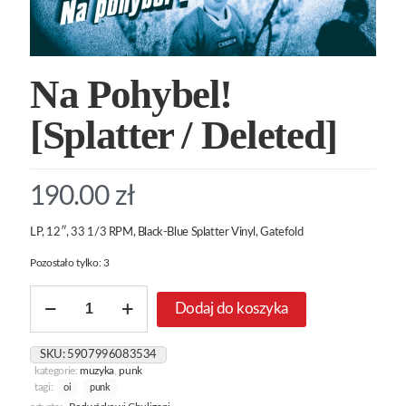
Na Pohybel!
[Splatter / Deleted]
190.00
zł
LP, 12″, 33 1/3 RPM, Black-Blue Splatter Vinyl, Gatefold
Pozostało tylko: 3
ilość
Dodaj do koszyka
Na
Pohybel!
[Splatter
SKU:
5907996083534
/
kategorie:
muzyka
,
punk
Deleted]
tagi:
oi
punk