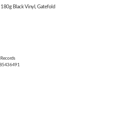
180g Black Vinyl, Gatefold
 Records
85436491