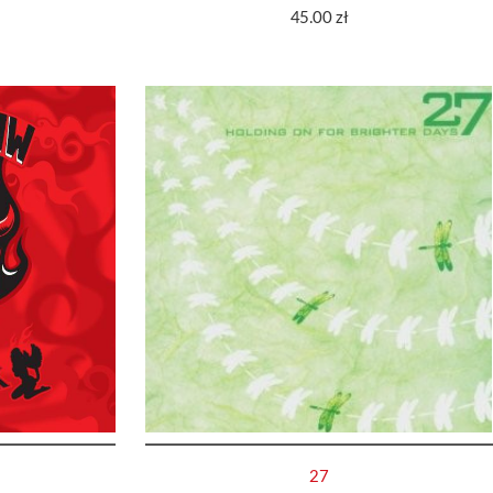
45.00
zł
27