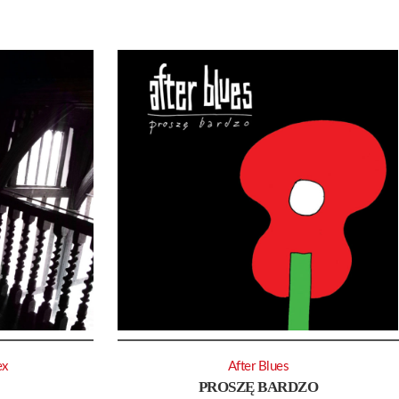
ex
After Blues
PROSZĘ BARDZO