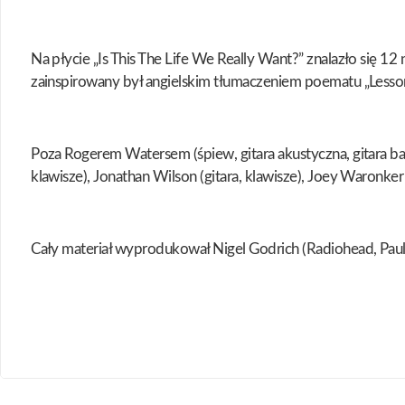
Na płycie „Is This The Life We Really Want?” znalazło się 
zainspirowany był angielskim tłumaczeniem poematu „Lesso
Poza Rogerem Watersem (śpiew, gitara akustyczna, gitara basow
klawisze), Jonathan Wilson (gitara, klawisze), Joey Waronker 
Cały materiał wyprodukował Nigel Godrich (Radiohead, Pau