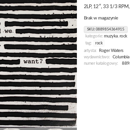
2LP, 12″, 33 1/3 RPM, 
Brak w magazynie
SKU:
0889854364915
kategorie:
muzyka
,
rock
tag:
rock
artysta:
Roger Waters
wydawnictwo:
Columbia
numer katalogowy:
889