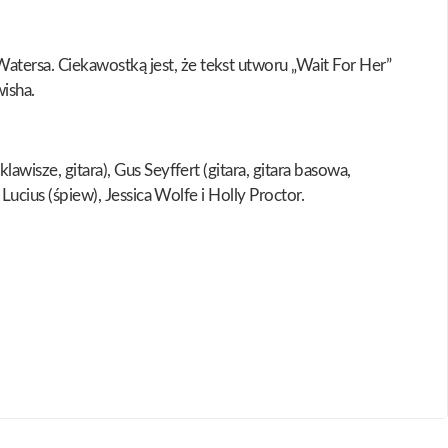
tersa. Ciekawostką jest, że tekst utworu „Wait For Her”
isha.
wisze, gitara), Gus Seyffert (gitara, gitara basowa,
Lucius (śpiew), Jessica Wolfe i Holly Proctor.