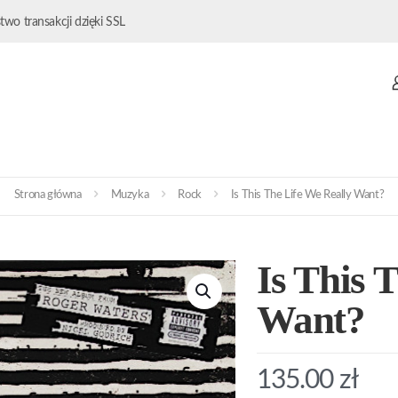
wo transakcji dzięki SSL
Strona główna
Muzyka
Rock
Is This The Life We Really Want?
Is This 
Want?
135.00
zł