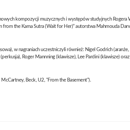
12 nowych kompozycji muzycznych i występów studyjnych Rogera Wa
n from the Kama Sutra (Wait for Her)” autorstwa Mahmouda Darw
a), w nagraniach uczestniczyli również: Nigel Godrich (aranże, kla
(perkusja), Roger Mannning (klawisze), Lee Pardini (klawisze) oraz 
l McCartney, Beck, U2, "From the Basement").