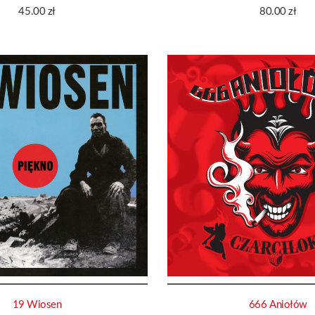
45.00
zł
80.00
zł
19 Wiosen
666 Aniołów