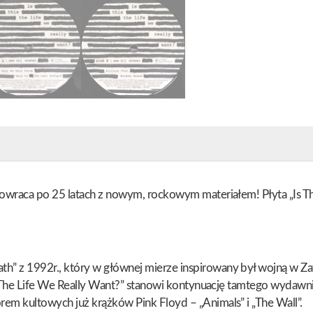
owraca po 25 latach z nowym, rockowym materiałem! Płyta „Is Thi
 z 1992r., który w głównej mierze inspirowany był wojną w Zatoc
This The Life We Really Want?” stanowi kontynuację tamtego wyd
em kultowych już krążków Pink Floyd – „Animals” i „The Wall”.