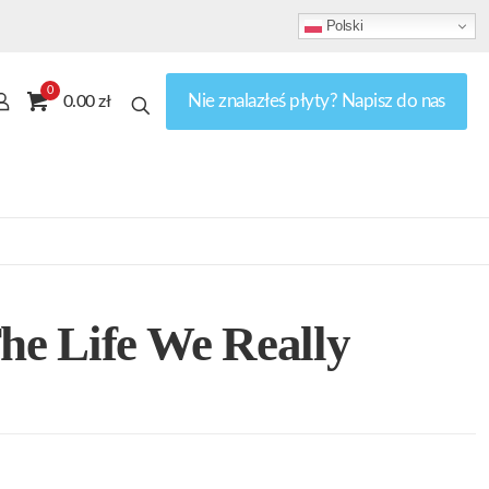
Polski
0
Nie znalazłeś płyty? Napisz do nas
0.00 zł
The Life We Really