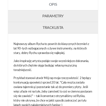
OPIS
PARAMETRY
TRACKLISTA
Najnowszy album Rycha to powrót do klasycznych brzmień z
lat 90-tych wzbogaconych o żywe instrumenty, na których
stary, dobry Rychu sprawdza się najlepiej.
Jako inspirację artysta podaje swoje wcześniejsze dokonania,
do których chętnie sięga budując własną muzyczną
teraźniejszość.
Przykład stanowi utwór Mój rap moja rzeczywistość 2 będący
kontynuacją opowieści sprzed 20 lat. "Cała reszta została
owiana tajemnicą i pozostanie tak aż do premiery płyty. Jeśli
więc ufacie mi na tyle, żeby zamówić to coś w ciemno postaram
się nie zawieść" – taki komentarz otrzymaliśmy od Ryśka,
który nie ukrywa, że chce w jakiś sposób zaskoczyć po tylu
latach swoich najwierniejszych fanów;-)