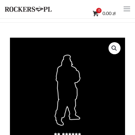
0
0.00 zł