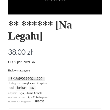
** ****** [Na
Legalu]
38.00
zł
CD, Super Jewel Box
Brak w magazynie
SKU:
5903990011320
kategorie:
muzyka
,
rap / hip-hop
tagi:
hip hop
rap
artysta:
Peja
,
Slums Attack
wydawnictwo:
Rps Enterteyment
numer katalogowy:
RPS052