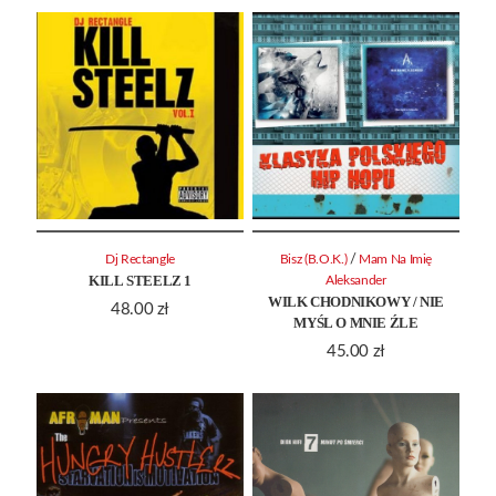
/
Dj Rectangle
Bisz (B.O.K.)
Mam Na Imię
KILL STEELZ 1
Aleksander
WILK CHODNIKOWY / NIE
48.00
zł
MYŚL O MNIE ŹLE
45.00
zł