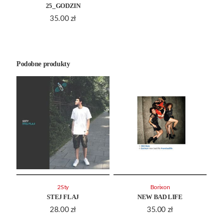
25_GODZIN
35.00
zł
Podobne produkty
2Sty
Borixon
STEJ FLAJ
NEW BAD LIFE
28.00
zł
35.00
zł