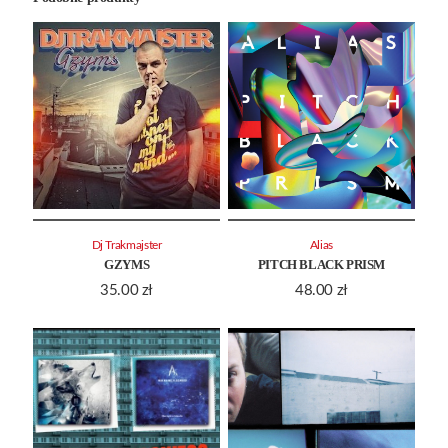
Dj Trakmajster
Alias
GZYMS
PITCH BLACK PRISM
35.00
zł
48.00
zł