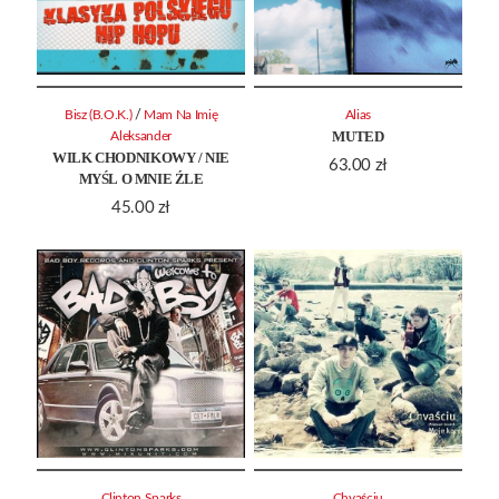
/
Bisz (B.O.K.)
Mam Na Imię
Alias
MUTED
Aleksander
WILK CHODNIKOWY / NIE
63.00
zł
MYŚL O MNIE ŹLE
45.00
zł
Clinton Sparks
Chvaściu