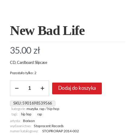
New Bad Life
35.00
zł
CD, Cardboard Slipcase
Pozostało tylko: 2
ilość
Dodaj do koszyka
New
Bad
Life
SKU:
5901698539566
kategorie:
muzyka
,
rap / hip-hop
tagi:
hip hop
rap
artysta:
Borixon
wydawnictwo:
Stoprocent Records
numer katalogowy:
STOPRORAP 2014-002