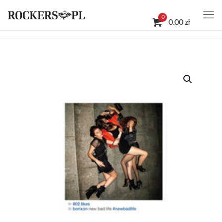
0
0.00 zł