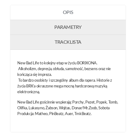
OPIS
PARAMETRY
TRACKLISTA
New Bad Life to kolejny etap w życiu BORIXONA.
Alkoholizm, depresja, obłuda, samotność, bezsens oraz nie
kończąca się impreza.
To bardzo osobisty i szczególny album dla rapera. Historie z
życia BRX’a okraszone mega mocną hardcorową muzyką
elektroniczną.
New Bad Life gościnnie wspierają: Porchy, Pezet, Popek, Tomb,
Olifka, Lukasyno, Żabson, Wojtas, Donar/Mr.Zoob, Sobota
Produkcja: Matheo, PlnBeatz, Auer, TmkBeatz.