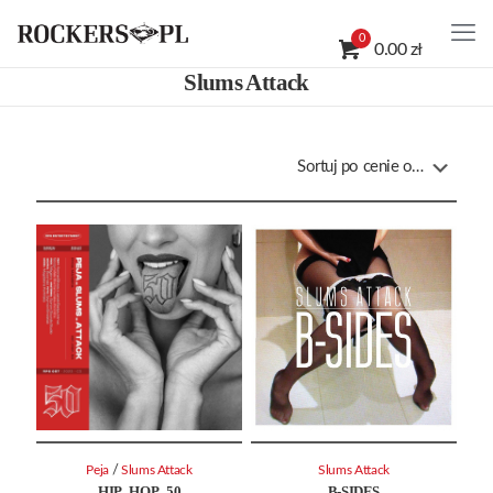
0
0.00 zł
Slums Attack
/
Peja
Slums Attack
Slums Attack
HIP_HOP_50
B-SIDES