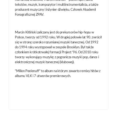
tekstów, muzyk, kompozytor i multiinstrumentalista, a także
producent muzyczny i inżynier dźwięku. Członek Akademii
Fonograficznej ZPAV.
Marcin Kitliński zaliczany jest do prekursorów hip-hopu w
Polsce, tworzy od 1992 roku. W drugiej połowie lat 90. zwrócił
się w stronę szeroko rozumianej muzyki tanecznej. Od 1992
do 1994 roku występował w zespole Brooklyn. Był także
członkiem krótkotrwałej formacji Project '96. Od 2010 roku
tworzy wykonujący muzykę z pogranicza muzyki pop, dance i
elektronicznej muzyki tanecznej (klubowej).
"Milion Peelenuff" to album na którym zawarto remixy hitów z
albumu VLK i 7 utworów premierowych.