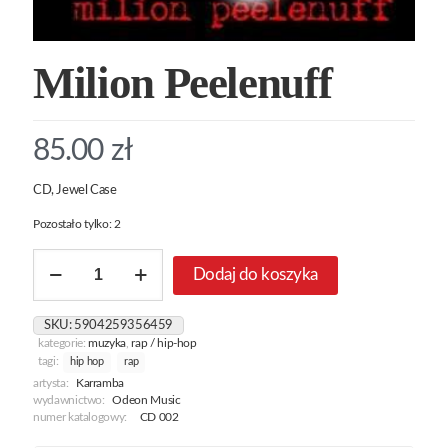
Milion Peelenuff
85.00
zł
CD, Jewel Case
Pozostało tylko: 2
ilość
Dodaj do koszyka
Milion
Peelenuff
SKU:
5904259356459
kategorie:
muzyka
,
rap / hip-hop
tagi:
hip hop
rap
artysta:
Karramba
wydawnictwo:
Odeon Music
numer katalogowy:
CD 002