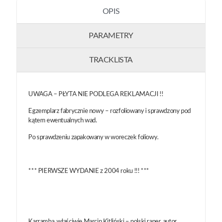
OPIS
PARAMETRY
TRACKLISTA
UWAGA – PŁYTA NIE PODLEGA REKLAMACJI !!
Egzemplarz fabrycznie nowy – rozfoliowany i sprawdzony pod
kątem ewentualnych wad.
Po sprawdzeniu zapakowany w woreczek foliowy.
*** PIERWSZE WYDANIE z 2004 roku !!! ***
Karramba, właściwie Marcin Kitliński – polski raper, autor