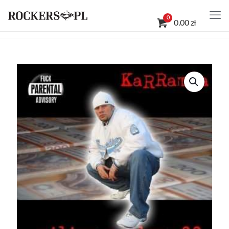
0
0.00 zł