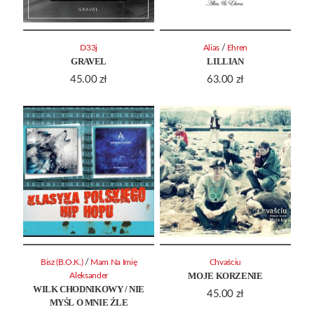
/
D33j
Alias
Ehren
GRAVEL
LILLIAN
45.00
zł
63.00
zł
/
Bisz (B.O.K.)
Mam Na Imię
Chvaściu
MOJE KORZENIE
Aleksander
WILK CHODNIKOWY / NIE
45.00
zł
MYŚL O MNIE ŹLE