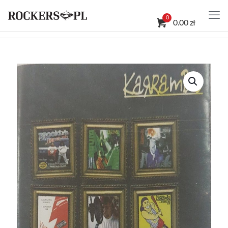
0
0.00 zł