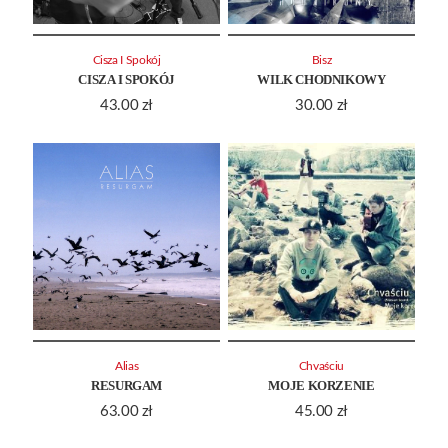
Cisza I Spokój
Bisz
CISZA I SPOKÓJ
WILK CHODNIKOWY
43.00
zł
30.00
zł
Alias
Chvaściu
RESURGAM
MOJE KORZENIE
63.00
zł
45.00
zł