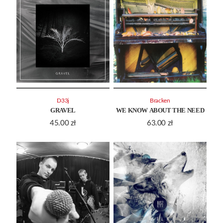
D33j
Bracken
GRAVEL
WE KNOW ABOUT THE NEED
45.00
zł
63.00
zł