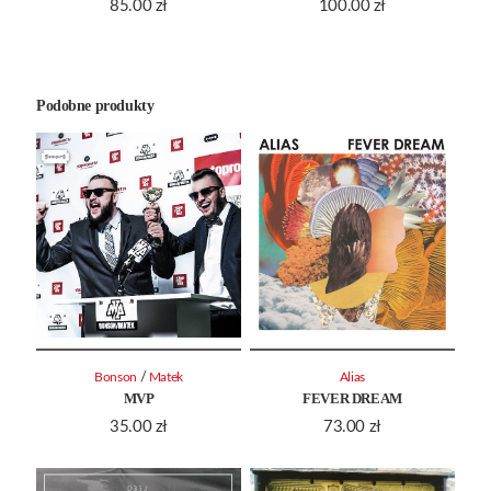
85.00
zł
100.00
zł
Podobne produkty
/
Bonson
Matek
Alias
MVP
FEVER DREAM
35.00
zł
73.00
zł