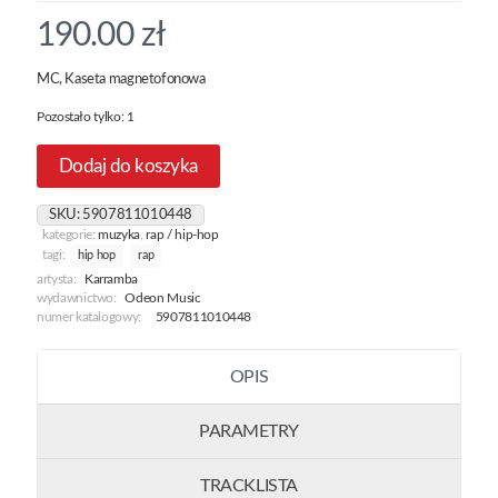
190.00
zł
MC, Kaseta magnetofonowa
Pozostało tylko: 1
Dodaj do koszyka
SKU:
5907811010448
kategorie:
muzyka
,
rap / hip-hop
tagi:
hip hop
rap
artysta:
Karramba
wydawnictwo:
Odeon Music
numer katalogowy:
5907811010448
OPIS
PARAMETRY
TRACKLISTA