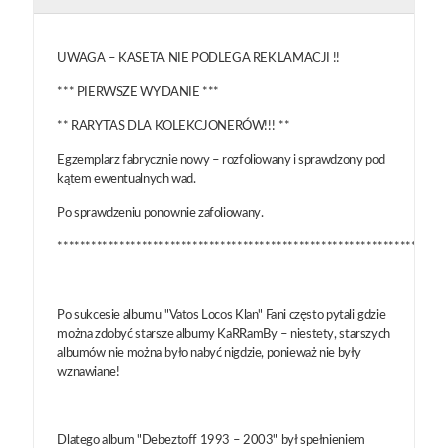
UWAGA – KASETA NIE PODLEGA REKLAMACJI !!
*** PIERWSZE WYDANIE ***
** RARYTAS DLA KOLEKCJONERÓW!!! **
Egzemplarz fabrycznie nowy – rozfoliowany i sprawdzony pod
kątem ewentualnych wad.
Po sprawdzeniu ponownie zafoliowany.
*********************************************************************
Po sukcesie albumu "Vatos Locos Klan" Fani często pytali gdzie
można zdobyć starsze albumy KaRRamBy – niestety, starszych
albumów nie można było nabyć nigdzie, ponieważ nie były
wznawiane!
Dlatego album "Debeztoff 1993 – 2003" był spełnieniem