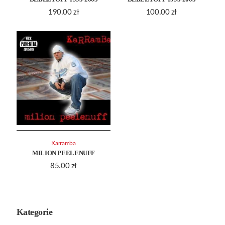
190.00
zł
100.00
zł
Karramba
MILION PEELENUFF
85.00
zł
Kategorie